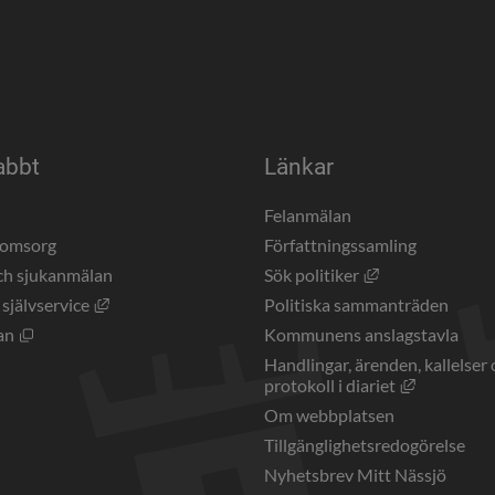
abbt
Länkar
a
Felanmälan
eomsorg
Författningssamling
Länk till annan 
ch sjukanmälan
Sök politiker
Länk till annan webbplats, öppnas i nytt fönster.
 självservice
Politiska sammanträden
Öppnas i nytt fönster.
an
Kommunens anslagstavla
Handlingar, ärenden, kallelser 
Länk till a
protokoll i diariet
Om webbplatsen
Tillgänglighetsredogörelse
Nyhetsbrev Mitt Nässjö