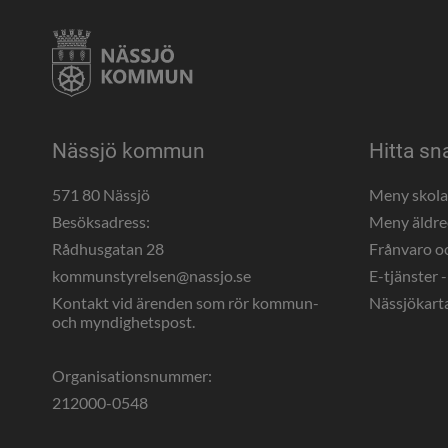
Nässjö kommun
Hitta sn
571 80 Nässjö
Meny skol
Besöksadress:
Meny äldr
Rådhusgatan 28
Frånvaro o
kommunstyrelsen@nassjo.se
E-tjänster -
Kontakt vid ärenden som rör kommun- 
Nässjökart
och myndighetspost.
Organisationsnummer:
212000-0548