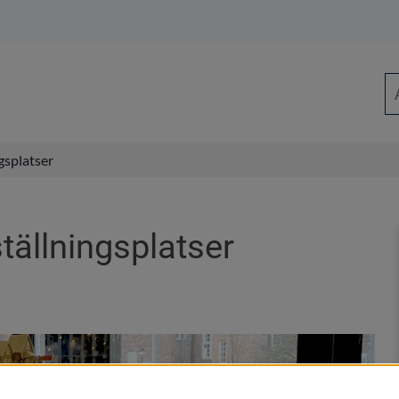
Sö
gsplatser
ställningsplatser