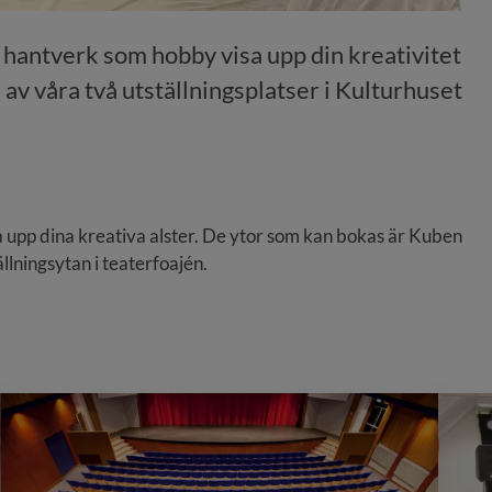
r hantverk som hobby visa upp din kreativitet 
av våra två utställningsplatser i Kulturhuset 
sa upp dina kreativa alster. De ytor som kan bokas är Kuben 
llningsytan i teaterfoajén.