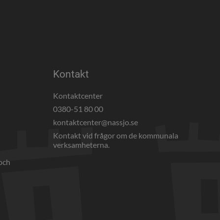
Kontakt
Kontaktcenter
0380-51 80 00
webbplats, öppnas i nytt fönster.
kontaktcenter@nassjo.se
Kontakt vid frågor om de kommunala 
verksamheterna.
och 
nnan webbplats, öppnas i nytt fönster.