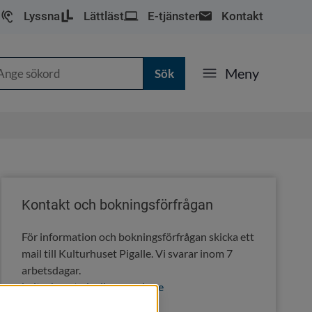
Lyssna
Lättläst
E-tjänster
Kontakt
k
Meny
Kontakt och bokningsförfrågan
För information och bokningsförfrågan skicka ett 
mail till Kulturhuset Pigalle. Vi svarar inom 7 
arbetsdagar.
kulturhuset.pigalle@nassjo.se