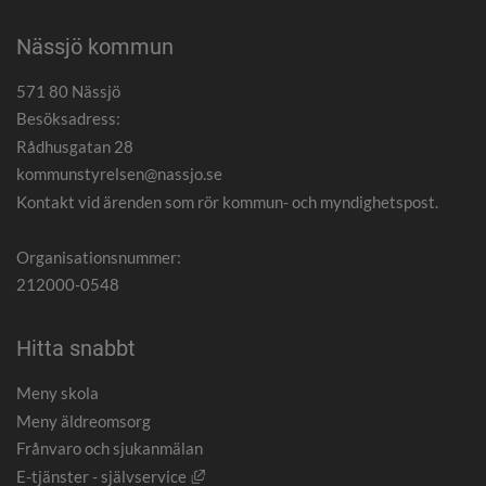
Nässjö kommun
571 80 Nässjö
Besöksadress:
Rådhusgatan 28
kommunstyrelsen@nassjo.se
Kontakt vid ärenden som rör kommun- och myndighetspost.
Organisationsnummer:
212000-0548
Hitta snabbt
Meny skola
Meny äldreomsorg
Frånvaro och sjukanmälan
Länk till annan webbplats, öppnas i nytt
E-tjänster - självservice