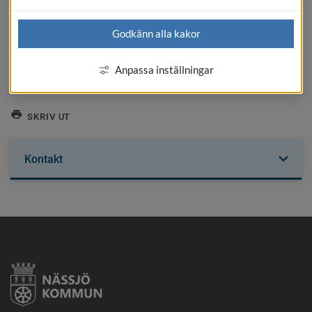
Lev väl på äldre dar
Varannan torsdag, jämna veckor, kl 10.30
Godkänn alla kakor
Jessica från Medborgarskolan håller i äldreträffar med 
blandat innehåll. 
Anpassa inställningar
Plats:
 Puben, Åkersborg
SKRIV UT
Kontakt