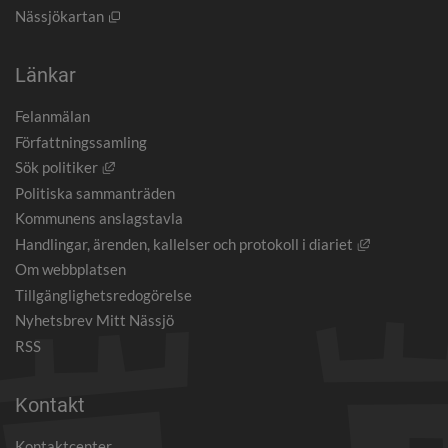
Öppnas i nytt fönster.
Nässjökartan
Länkar
Felanmälan
Författningssamling
Länk till annan webbplats, öppnas i nytt fönster.
Sök politiker
Politiska sammanträden
Kommunens anslagstavla
Länk till an
Handlingar, ärenden, kallelser och protokoll i diariet
Om webbplatsen
Tillgänglighetsredogörelse
Nyhetsbrev Mitt Nässjö
RSS
Kontakt
Kontaktcenter