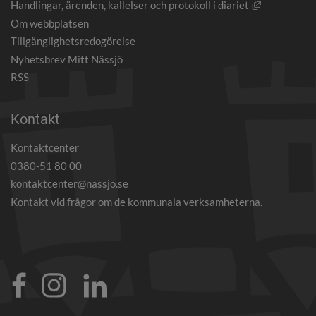
Länk till an
Handlingar, ärenden, kallelser och protokoll i diariet
Om webbplatsen
Tillgänglighetsredogörelse
Nyhetsbrev Mitt Nässjö
RSS
Kontakt
Kontaktcenter
0380-51 80 00
kontaktcenter@nassjo.se
Kontakt vid frågor om de kommunala verksamheterna.