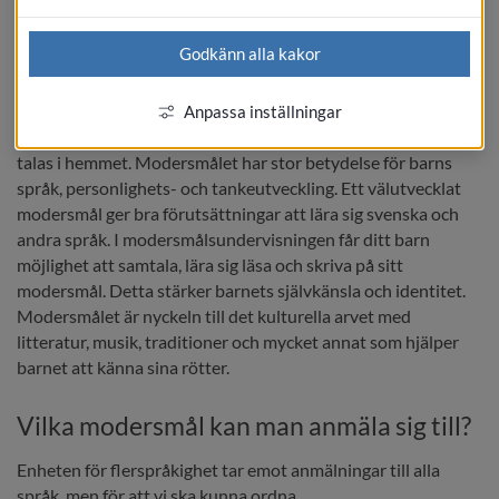
modersmålsundervisning i skolan är reglerad i 
skollagen.
Godkänn alla kakor
Varför ska man läsa sitt modersmål?
Anpassa inställningar
Med modersmål menas vanligtvis det språk som lärs in och 
talas i hemmet. Modersmålet har stor betydelse för barns 
språk, personlighets- och tankeutveckling. Ett välutvecklat 
modersmål ger bra förutsättningar att lära sig svenska och 
andra språk. I modersmålsundervisningen får ditt barn 
möjlighet att samtala, lära sig läsa och skriva på sitt 
modersmål. Detta stärker barnets självkänsla och identitet. 
Modersmålet är nyckeln till det kulturella arvet med 
litteratur, musik, traditioner och mycket annat som hjälper 
barnet att känna sina rötter.
Vilka modersmål kan man anmäla sig till?
Enheten för flerspråkighet tar emot anmälningar till alla 
språk, men för att vi ska kunna ordna 