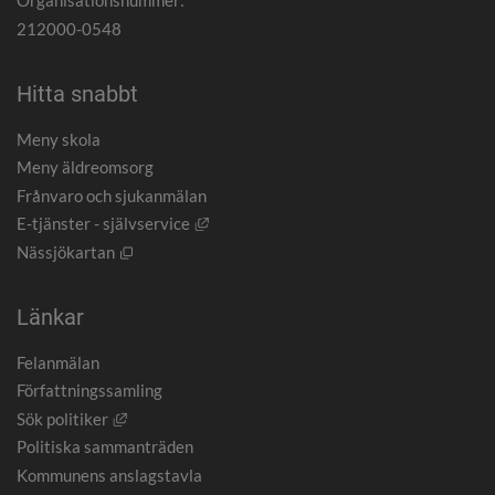
Organisationsnummer:
212000-0548
Hitta snabbt
Meny skola
Meny äldreomsorg
Frånvaro och sjukanmälan
Länk till annan webbplats, öppnas i nytt
E-tjänster - självservice
Öppnas i nytt fönster.
Nässjökartan
Länkar
Felanmälan
Författningssamling
Länk till annan webbplats, öppnas i nytt fönster.
Sök politiker
Politiska sammanträden
Kommunens anslagstavla