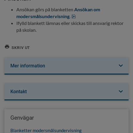
Ansökan görs på blanketten 
Ansökan om 
pdf, 301.7 kB, öppnas i nytt f
modersmålsundervisning
.
Ifylld blankett lämnas eller skickas till ansvarig rektor 
på skolan.
SKRIV UT
Mer information
Kontakt
Genvägar
Blanketter modersmålsundervisning