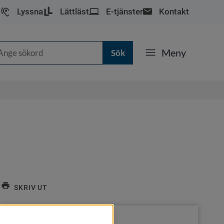
Lyssna
Lättläst
E-tjänster
Kontakt
k
Meny
SKRIV UT