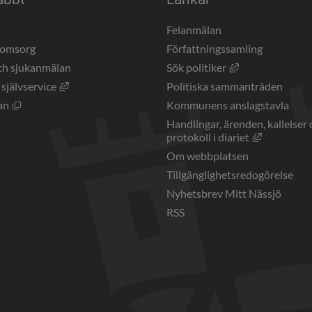
a
Felanmälan
eomsorg
Författningssamling
Länk till annan 
ch sjukanmälan
Sök politiker
Länk till annan webbplats, öppnas i nytt fönster.
 självservice
Politiska sammanträden
Öppnas i nytt fönster.
an
Kommunens anslagstavla
Handlingar, ärenden, kallelser 
Länk till a
protokoll i diariet
Om webbplatsen
Tillgänglighetsredogörelse
Nyhetsbrev Mitt Nässjö
RSS