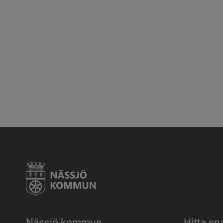
Nässjö kommun
Hitta sn