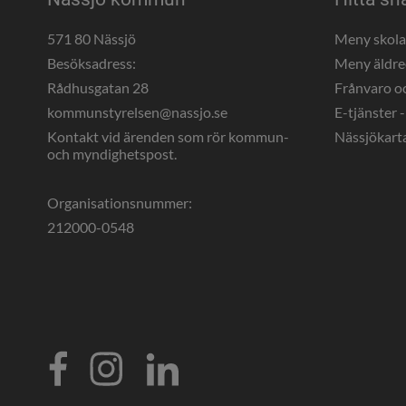
571 80 Nässjö
Meny skol
Besöksadress:
Meny äldr
Rådhusgatan 28
Frånvaro o
kommunstyrelsen@nassjo.se
E-tjänster -
Kontakt vid ärenden som rör kommun- 
Nässjökart
och myndighetspost.
Organisationsnummer:
212000-0548