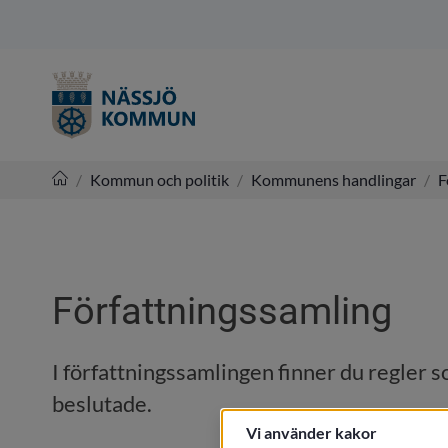
/
Kommun och politik
/
Kommunens handlingar
/
F
Nässjö kommun
Författningssamling
I författningssamlingen finner du regler s
beslutade.
Vi använder kakor