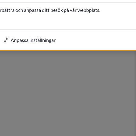
Stad & land, Teknisk service, Utbildning o s v. Använd 
örbättra och anpassa ditt besök på vår webbplats.
dokument du söker. Författningssamlingen uppdateras 
Anpassa inställningar