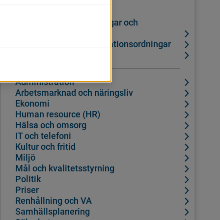
Kategorier
Bolags-, förbundsordningar och
ägardirektiv
Reglementen och delegationsordningar
Stiftelser
Administration
Arbetsmarknad och näringsliv
Ekonomi
Human resource (HR)
Hälsa och omsorg
IT och telefoni
Kultur och fritid
Miljö
Mål och kvalitetsstyrning
Politik
Priser
Renhållning och VA
Samhällsplanering