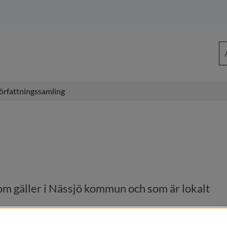
Sö
örfattningssamling
om gäller i Nässjö kommun och som är lokalt 