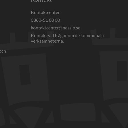
Kontaktcenter
0380-51 80 00
webbplats, öppnas i nytt fönster.
kontaktcenter@nassjo.se
Kontakt vid frågor om de kommunala 
verksamheterna.
och 
nnan webbplats, öppnas i nytt fönster.