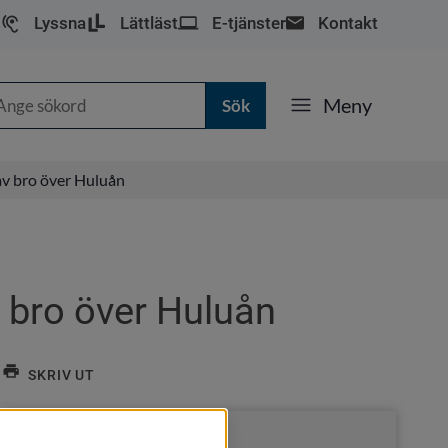
Lyssna
Lättläst
E-tjänster
Kontakt
k
Meny
 av bro över Huluån
v bro över Huluån
SKRIV UT