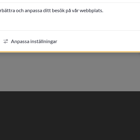
eten hos Nässjö kommun.
örbättra och anpassa ditt besök på vår webbplats.
Anpassa inställningar