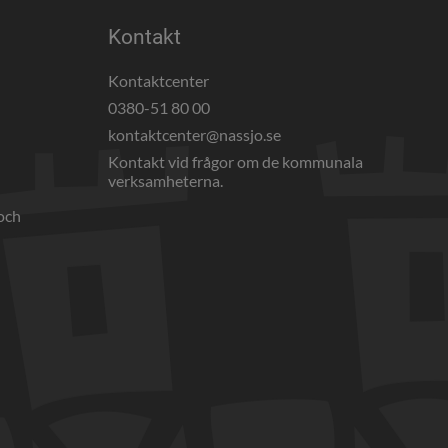
Kontakt
Kontaktcenter
0380-51 80 00
webbplats, öppnas i nytt fönster.
kontaktcenter@nassjo.se
Kontakt vid frågor om de kommunala 
verksamheterna.
och 
nnan webbplats, öppnas i nytt fönster.