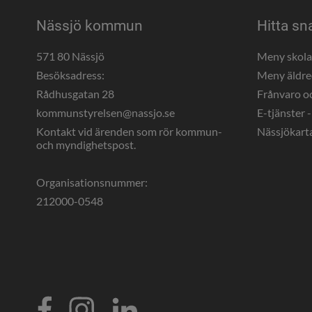
Nässjö kommun
Hitta sn
571 80 Nässjö
Meny skol
Besöksadress:
Meny äldr
Rådhusgatan 28
Frånvaro o
kommunstyrelsen@nassjo.se
E-tjänster -
Kontakt vid ärenden som rör kommun- 
Nässjökart
och myndighetspost.
Organisationsnummer:
212000-0548