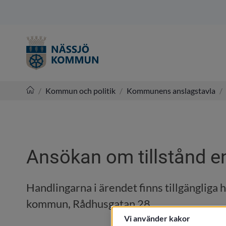
/
Kommun och politik
/
Kommunens anslagstavla
/
Nässjö kommun
Ansökan om tillstånd en
Handlingarna i ärendet finns tillgängliga 
kommun, Rådhusgatan 28.
Vi använder kakor