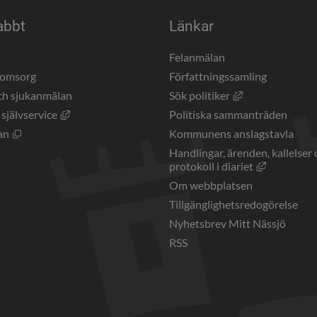
abbt
Länkar
a
Felanmälan
eomsorg
Författningssamling
Länk till annan 
ch sjukanmälan
Sök politiker
Länk till annan webbplats, öppnas i nytt fönster.
 självservice
Politiska sammanträden
Öppnas i nytt fönster.
an
Kommunens anslagstavla
Handlingar, ärenden, kallelser 
Länk till a
protokoll i diariet
Om webbplatsen
Tillgänglighetsredogörelse
Nyhetsbrev Mitt Nässjö
RSS