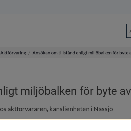
Sö
Aktförvaring
/
Ansökan om tillstånd enligt miljöbalken för byte
ligt miljöbalken för byte a
hos aktförvararen, kanslienheten i Nässjö 