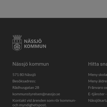
Nässjö kommun
Hitta sn
571 80 Nässjö
Meny skol
Besöksadress:
Meny äldr
Rådhusgatan 28
Frånvaro o
kommunstyrelsen@nassjo.se
E-tjänster -
Kontakt vid ärenden som rör kommun- 
Nässjökart
och myndighetspost.