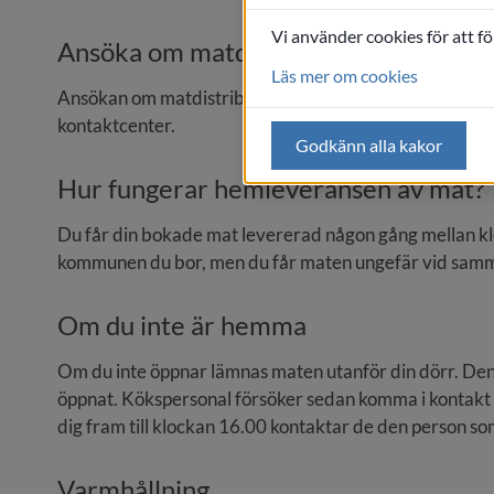
Vi använder cookies för att f
Ansöka om matdistribution
Läs mer om cookies
Ansökan om matdistribution görs via en socialsekrete
kontaktcenter.
Godkänn alla kakor
Hur fungerar hemleveransen av mat?
Du får din bokade mat levererad någon gång mellan kloc
kommunen du bor, men du får maten ungefär vid samma
Om du inte är hemma
Om du inte öppnar lämnas maten utanför din dörr. Den
öppnat. Kökspersonal försöker sedan komma i kontakt me
dig fram till klockan 16.00 kontaktar de den person s
Varmhållning