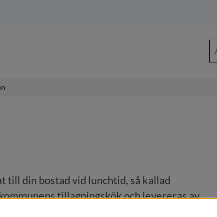
Sö
on
ill din bostad vid lunchtid, så kallad 
v kommunens tillagningskök och levereras av 