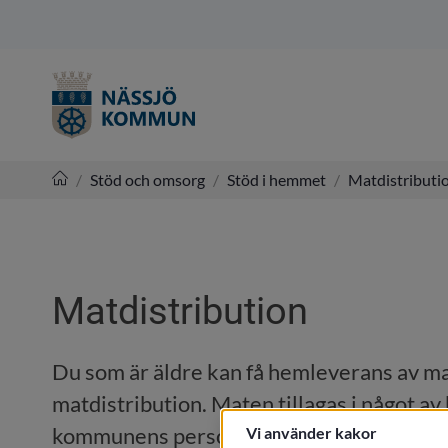
/
Stöd och omsorg
/
Stöd i hemmet
/
Matdistributi
Nässjö kommun
Matdistribution
Du som är äldre kan få hemleverans av mat t
matdistribution. Maten tillagas i något a
kommunens personal.
Vi använder kakor