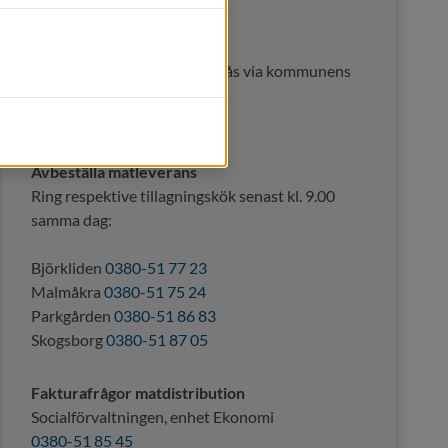
Kontakt
Ansöka om matdistribution
Ansvarig socialsekreterare nås via kommunens 
kontaktcenter,
0380-51 80 00
Avbeställa matleverans
Ring respektive tillagningskök senast kl. 9.00 
samma dag:
Björkliden 
0380-51 77 23
Malmåkra 
0380-51 75 24
Parkgården 
0380-51 86 83
Skogsborg 
0380-51 87 05
Fakturafrågor matdistribution
Socialförvaltningen, enhet Ekonomi
0380-51 85 45