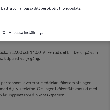
örbättra och anpassa ditt besök på vår webbplats.
rare. Du når socialsekreterare via kommunens 
Anpassa inställningar
kan 12.00 och 14.00. Vilken tid det blir beror på var i 
 tidpunkt varje gång.
 person som levererar meddelar köket om att ingen 
d dig, via telefon. Om ingen i köket fått kontakt med 
om är upppsatt som din kontaktperson.