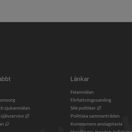
abbt
Länkar
a
Felanmälan
eomsorg
Författningssamling
Länk till annan 
ch sjukanmälan
Sök politiker
Länk till annan webbplats, öppnas i nytt fönster.
 självservice
Politiska sammanträden
Öppnas i nytt fönster.
an
Kommunens anslagstavla
Handlingar, ärenden, kallelser 