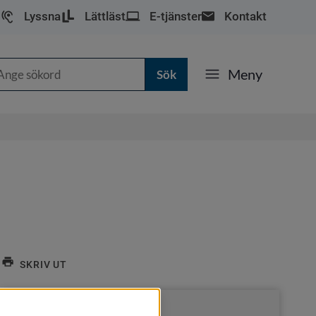
Lyssna
Lättläst
E-tjänster
Kontakt
k
Meny
SKRIV UT