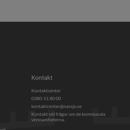
Kontakt
Kontaktcenter
0380-51 80 00
webbplats, öppnas i nytt fönster.
kontaktcenter@nassjo.se
Kontakt vid frågor om de kommunala 
verksamheterna.
och 