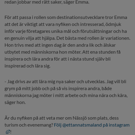
redan jobbar med rätt saker, säger Emma.
För att passa i rollen som destinationsutvecklare tror Emma 
att det är viktigt att vara nyfiken och intresserad, ödmjuk 
inför varje företagares unika mål och förutsättningar och ha 
en genuin vilja att hjälpa. Det bästa med rollen är variationen. 
Hon trivs med att ingen dag är den andra lik och älskar 
utbytet med människorna hon möter. Att ena stunden få 
inspirera och lära andra för att i nästa stund själv bli 
inspirerad och lära sig.
- Jag drivs av att lära mig nya saker och utvecklas. Jag vill bli 
grym på mitt jobb och på så vis inspirera andra, både 
människorna jag möter i mitt arbete och mina nära och kära, 
säger hon.
Är du nyfiken på att veta mer om Nässjö som plats, dess 
turism och evenemang? 
Följ @ettannatsmaland på instagram
Länk till annan webbplats, öppnas i nytt fönster.
!