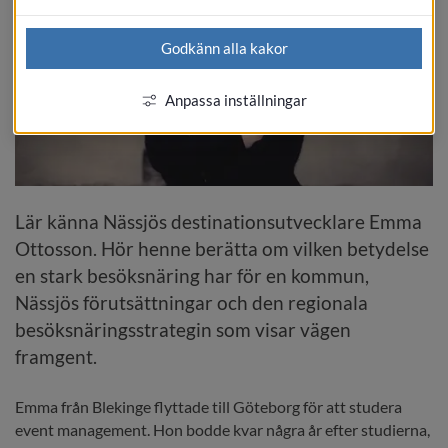
Godkänn alla kakor
Anpassa inställningar
Lär känna Nässjös destinationsutvecklare Emma 
Ottosson. Hör henne berätta om vilken betydelse 
en stark besöksnäring har för en kommun, 
Nässjös förutsättningar och den regionala 
besöksnäringsstrategin som visar vägen 
framgent.
Emma från Blekinge flyttade till Göteborg för att studera 
event management. Hon bodde kvar några år efter studierna, 