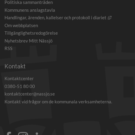
Politiska sammanträden
Kommunens anslagstavla
Länk till an
Handlingar, ärenden, kallelser och protokoll i diariet
Om webbplatsen
Tillgänglighetsredogörelse
Nyhetsbrev Mitt Nässjö
RSS
Kontakt
Kontaktcenter
0380-51 80 00
kontaktcenter@nassjo.se
Kontakt vid frågor om de kommunala verksamheterna.