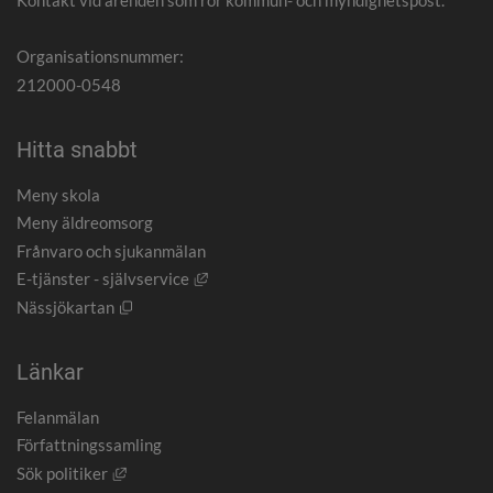
Kontakt vid ärenden som rör kommun- och myndighetspost.
Organisationsnummer:
212000-0548
Hitta snabbt
Meny skola
Meny äldreomsorg
Frånvaro och sjukanmälan
Länk till annan webbplats, öppnas i nytt
E-tjänster - självservice
Öppnas i nytt fönster.
Nässjökartan
Länkar
Felanmälan
Författningssamling
Länk till annan webbplats, öppnas i nytt fönster.
Sök politiker