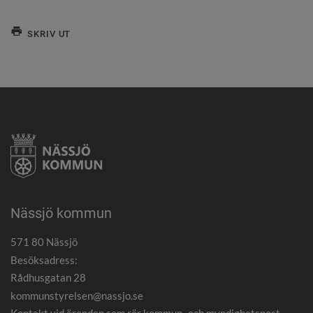
SKRIV UT
Nässjö kommun
571 80 Nässjö
Besöksadress:
Rådhusgatan 28
kommunstyrelsen@nassjo.se