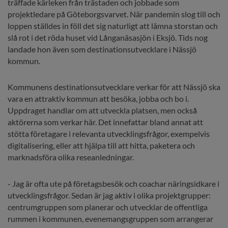
träffade kärleken från trästaden och jobbade som 
projektledare på Göteborgsvarvet. När pandemin slog till och 
loppen ställdes in föll det sig naturligt att lämna storstan och 
slå rot i det röda huset vid Långanäsasjön i Eksjö. Tids nog 
landade hon även som destinationsutvecklare i Nässjö 
kommun.
Kommunens destinationsutvecklare verkar för att Nässjö ska 
vara en attraktiv kommun att besöka, jobba och bo i. 
Uppdraget handlar om att utveckla platsen, men också 
aktörerna som verkar här. Det innefattar bland annat att 
stötta företagare i relevanta utvecklingsfrågor, exempelvis 
digitalisering, eller att hjälpa till att hitta, paketera och 
marknadsföra olika reseanledningar.
- Jag är ofta ute på företagsbesök och coachar näringsidkare i 
utvecklingsfrågor. Sedan är jag aktiv i olika projektgrupper: 
centrumgruppen som planerar och utvecklar de offentliga 
rummen i kommunen, evenemangsgruppen som arrangerar 