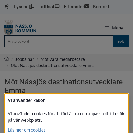
Lyssna
Lättläst
E-tjänster
Kontakt
Meny
Sök
/
Jobba här
/
Möt våra medarbetare
/
Möt Nässjös destinationsutvecklare Emma
Nässjö kommun
Möt Nässjös destinationsutvecklare
Emma
Vi använder kakor
Vi använder cookies för att förbättra och anpassa ditt besök
på vår webbplats.
Läs mer om cookies