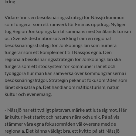
kring.
Vidare finns en besöksnäringsstrategi för Nässjö kommun 
som fungerar som ett ramverk för Emmas uppdrag. Nyligen 
tog Region Jönköpings län tillsammans med Smålands turism 
och Svensk destinationsutveckling fram en regional 
besöksnäringsstrategi för Jönköpings län som numera 
fungerar som ett komplement till Nässjös egna. Den 
regionala besöksnäringsstrategin för Jönköpings län ska 
fungera som ett stödsystem för kommuner i länet och 
tydliggöra hur man kan samverka över kommungränserna i 
besöksnäringsfrågor. Strategin pekar ut fokusområden som 
länet ska satsa på. Det handlar om måltidsturism, natur, 
kultur och evenemang.
- Nässjö har ett tydligt platsvarumärke att luta sig mot. Här 
är kulturlivet starkt och naturen nära och unik. På så vis 
stämmer våra egna fokusområden väl överens med de 
regionala. Det känns väldigt bra, ett kvitto på att Nässjö 