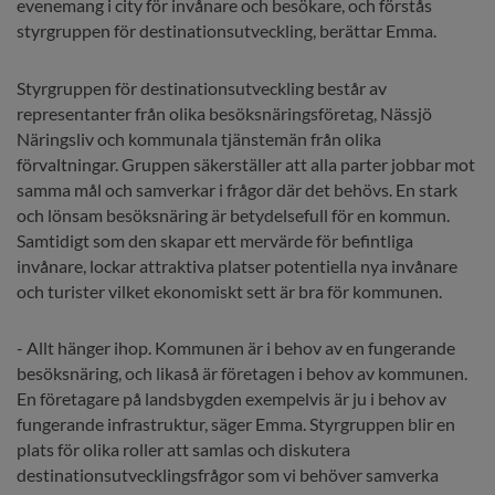
evenemang i city för invånare och besökare, och förstås 
styrgruppen för destinationsutveckling, berättar Emma.
Styrgruppen för destinationsutveckling består av 
representanter från olika besöksnäringsföretag, Nässjö 
Näringsliv och kommunala tjänstemän från olika 
förvaltningar. Gruppen säkerställer att alla parter jobbar mot 
samma mål och samverkar i frågor där det behövs. En stark 
och lönsam besöksnäring är betydelsefull för en kommun. 
Samtidigt som den skapar ett mervärde för befintliga 
invånare, lockar attraktiva platser potentiella nya invånare 
och turister vilket ekonomiskt sett är bra för kommunen.
- Allt hänger ihop. Kommunen är i behov av en fungerande 
besöksnäring, och likaså är företagen i behov av kommunen. 
En företagare på landsbygden exempelvis är ju i behov av 
fungerande infrastruktur, säger Emma. Styrgruppen blir en 
plats för olika roller att samlas och diskutera 
destinationsutvecklingsfrågor som vi behöver samverka 