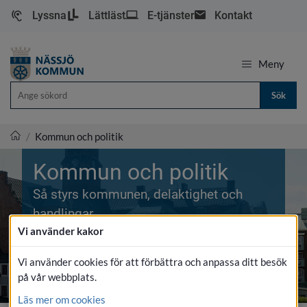
Lyssna
Lättläst
E-tjänster
Kontakt
Meny
Sök
/
Kommun och politik
Nässjö kommun
Kommun och politik
Så styrs kommunen, delaktighet och
handlingar
Vi använder kakor
Vi använder cookies för att förbättra och anpassa ditt besök
på vår webbplats.
Läs mer om cookies