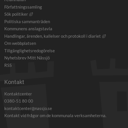
Författningssamling
Länk till annan webbplats, öppnas i nytt fönster.
Sök politiker
Politiska sammanträden
Kommunens anslagstavla
Länk till an
Handlingar, ärenden, kallelser och protokoll i diariet
Om webbplatsen
Tillgänglighetsredogörelse
Nyhetsbrev Mitt Nässjö
RSS
Kontakt
Kontaktcenter
0380-51 80 00
kontaktcenter@nassjo.se
Kontakt vid frågor om de kommunala verksamheterna.