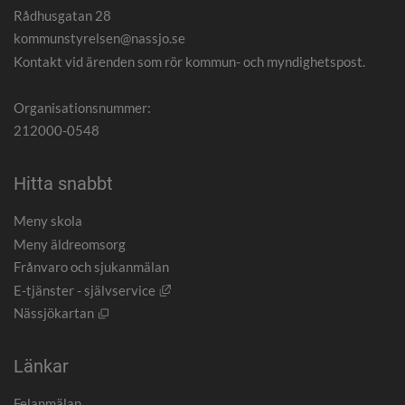
Rådhusgatan 28
kommunstyrelsen@nassjo.se
Kontakt vid ärenden som rör kommun- och myndighetspost.
Organisationsnummer:
212000-0548
Hitta snabbt
Meny skola
Meny äldreomsorg
Frånvaro och sjukanmälan
Länk till annan webbplats, öppnas i nytt
E-tjänster - självservice
Öppnas i nytt fönster.
Nässjökartan
Länkar
Felanmälan