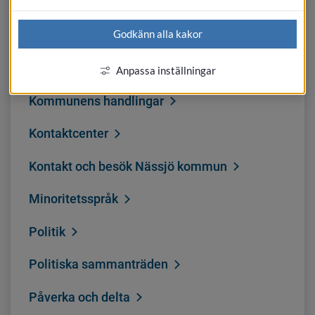
Digital myndighetspost
Godkänn alla kakor
Kommun
Kommunens anslagstavla
Anpassa inställningar
Kommunens handlingar
Kontaktcenter
Kontakt och besök Nässjö kommun
Minoritetsspråk
Politik
Politiska sammanträden
Påverka och delta