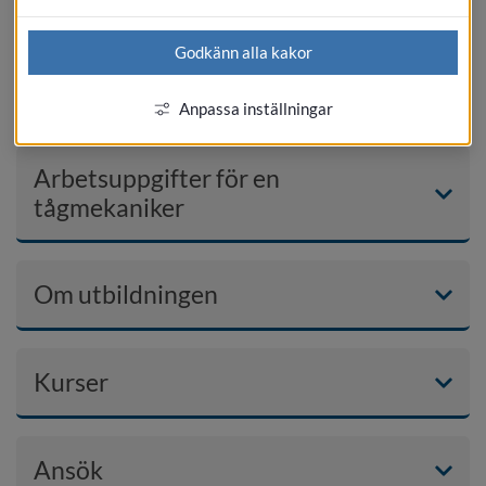
Tågmekaniker | 1 år, 200 poäng
Godkänn alla kakor
En yrkesutbildning med fokus på praktiskt arbete 
med spårfordon.
Anpassa inställningar
Arbetsuppgifter för en
tågmekaniker
Om utbildningen
Kurser
Ansök