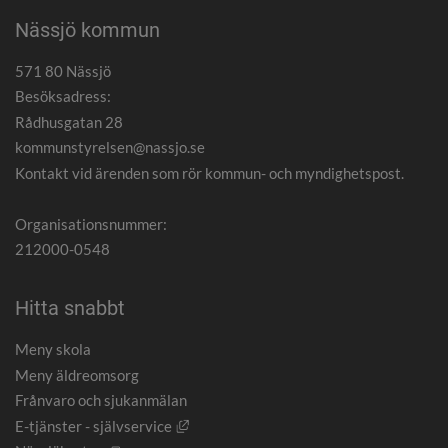
Nässjö kommun
571 80 Nässjö
Besöksadress:
Rådhusgatan 28
kommunstyrelsen@nassjo.se
Kontakt vid ärenden som rör kommun- och myndighetspost.
Organisationsnummer:
212000-0548
Hitta snabbt
Meny skola
Meny äldreomsorg
Frånvaro och sjukanmälan
Länk till annan webbplats, öppnas i nytt
E-tjänster - självservice