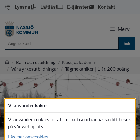
Lyssna
Lättläst
E-tjänster
Kontakt
Meny
Sök
/
Barn och utbildning
/
Nässjöakademin
/
Våra yrkesutbildningar
/
Tågmekaniker | 1 år, 200 poäng
Nässjö kommun
Vi använder kakor
Vi använder cookies för att förbättra och anpassa ditt besök
på vår webbplats.
Läs mer om cookies