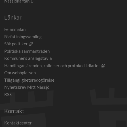
Öppnas i nytt fönster.
Nässjökartan
Länkar
Felanmälan
Författningssamling
Länk till annan webbplats, öppnas i nytt fönster.
Sök politiker
Politiska sammanträden
Kommunens anslagstavla
Länk till an
Handlingar, ärenden, kallelser och protokoll i diariet
Om webbplatsen
Tillgänglighetsredogörelse
Nyhetsbrev Mitt Nässjö
RSS
Kontakt
Kontaktcenter