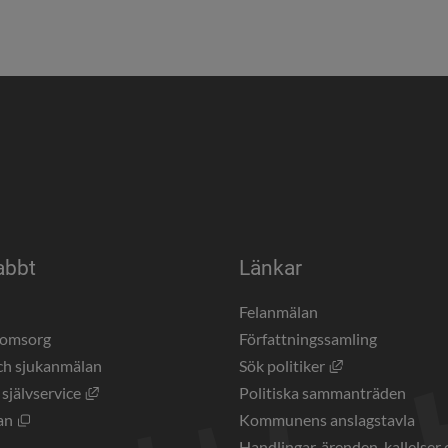
abbt
Länkar
a
Felanmälan
eomsorg
Författningssamling
Länk till annan 
ch sjukanmälan
Sök politiker
Länk till annan webbplats, öppnas i nytt fönster.
 självservice
Politiska sammanträden
Öppnas i nytt fönster.
an
Kommunens anslagstavla
Handlingar, ärenden, kallelser 