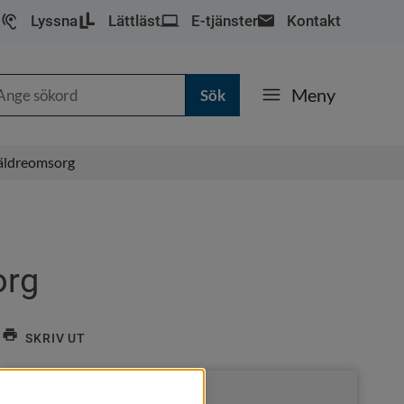
Lyssna
Lättläst
E-tjänster
Kontakt
k
Meny
 äldreomsorg
org
SKRIV UT