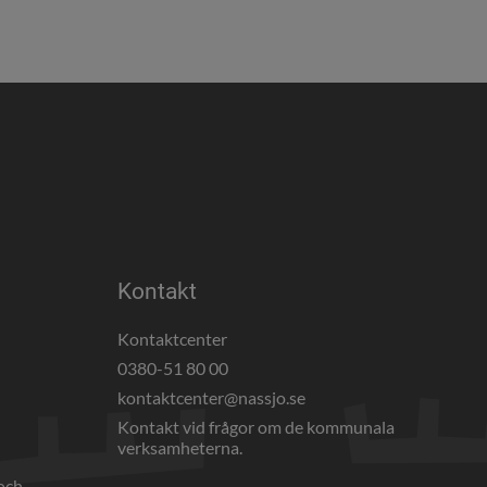
Kontakt
Kontaktcenter
0380-51 80 00
webbplats, öppnas i nytt fönster.
kontaktcenter@nassjo.se
Kontakt vid frågor om de kommunala 
verksamheterna.
och 