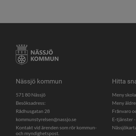
Nässjö kommun
Hitta sn
571 80 Nässjö
Meny skol
Besöksadress:
Meny äldr
Rådhusgatan 28
Frånvaro o
kommunstyrelsen@nassjo.se
E-tjänster -
Kontakt vid ärenden som rör kommun- 
Nässjökart
och myndighetspost.