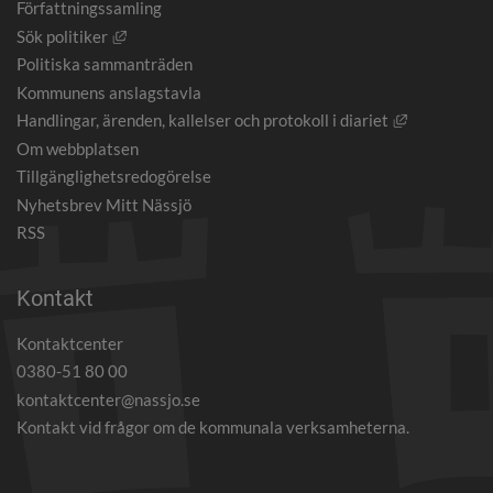
Författningssamling
Länk till annan webbplats, öppnas i nytt fönster.
Sök politiker
Politiska sammanträden
Kommunens anslagstavla
Länk till an
Handlingar, ärenden, kallelser och protokoll i diariet
Om webbplatsen
Tillgänglighetsredogörelse
Nyhetsbrev Mitt Nässjö
RSS
Kontakt
Kontaktcenter
0380-51 80 00
kontaktcenter@nassjo.se
Kontakt vid frågor om de kommunala verksamheterna.