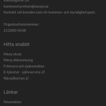
Rådhusgatan 28
kommunstyrelsen@nassjo.se
Kontakt vid ärenden som rör kommun- och myndighetspost.
Organisationsnummer:
212000-0548
Hitta snabbt
Meny skola
Meny äldreomsorg
Frånvaro och sjukanmälan
Länk till annan webbplats, öppnas i nytt
E-tjänster - självservice
Öppnas i nytt fönster.
Nässjökartan
Länkar
Felanmälan