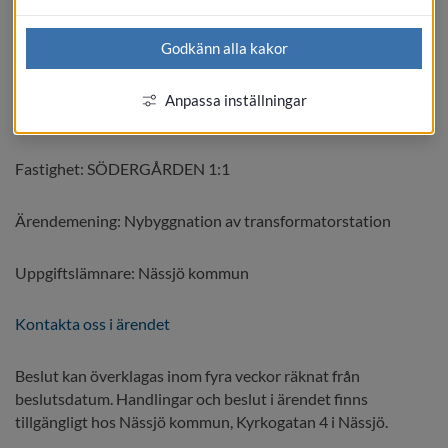
Kungörelsetyp: Beslut
Godkänn alla kakor
Beslutsdatum: 2026-06-16
Anpassa inställningar
Publiceringsdatum: 2026-06-17
Fastighet: SÖDERGÅRDEN 1:1
Ärendemening: Nybyggnation av transformatorstation
Uppgiftslämnare: Nässjö kommun
Kontakta oss i ärendet
Beslut kan överklagas inom fyra veckor räknat från 
beslutsdatum. Handlingar och beslut i ärendet finns 
tillgängligt hos Nässjö kommun, Kyrkogatan 4 i Nässjö.