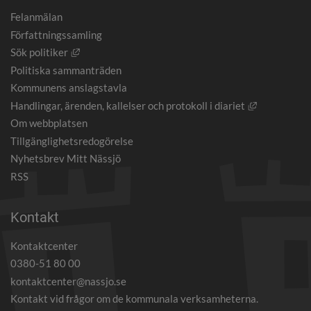
Felanmälan
Författningssamling
Länk till annan webbplats, öppnas i nytt fönster.
Sök politiker
Politiska sammanträden
Kommunens anslagstavla
Länk till an
Handlingar, ärenden, kallelser och protokoll i diariet
Om webbplatsen
Tillgänglighetsredogörelse
Nyhetsbrev Mitt Nässjö
RSS
Kontakt
Kontaktcenter
0380-51 80 00
kontaktcenter@nassjo.se
Kontakt vid frågor om de kommunala verksamheterna.