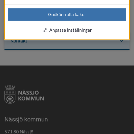
samt försäljning av industri- och bostadstomter
Godkänn alla kakor
SKRIV UT
Anpassa inställningar
Kontakt
Nässjö kommun
571 80 Nässjö