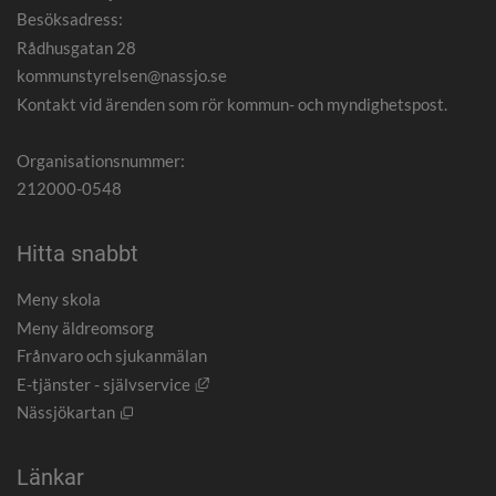
Besöksadress:
Rådhusgatan 28
kommunstyrelsen@nassjo.se
Kontakt vid ärenden som rör kommun- och myndighetspost.
Organisationsnummer:
212000-0548
Hitta snabbt
Meny skola
Meny äldreomsorg
Frånvaro och sjukanmälan
Länk till annan webbplats, öppnas i nytt
E-tjänster - självservice
Öppnas i nytt fönster.
Nässjökartan
Länkar