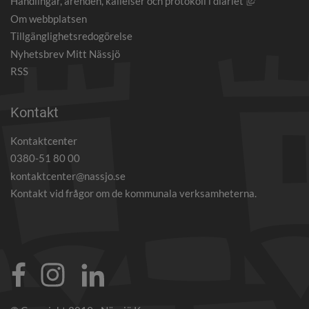
Länk till an
Handlingar, ärenden, kallelser och protokoll i diariet
Om webbplatsen
Tillgänglighetsredogörelse
Nyhetsbrev Mitt Nässjö
RSS
Kontakt
Kontaktcenter
0380-51 80 00
kontaktcenter@nassjo.se
Kontakt vid frågor om de kommunala verksamheterna.