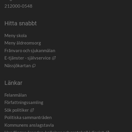
212000-0548
Hitta snabbt
Meny skola
Meny äldreomsorg
Frånvaro och sjukanmälan
Länk till annan webbplats, öppnas i nytt
E-tjänster - självservice
Öppnas i nytt fönster.
Nässjökartan
Länkar
Felanmälan
Författningssamling
Länk till annan webbplats, öppnas i nytt fönster.
Sök politiker
Politiska sammanträden
Kommunens anslagstavla