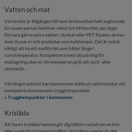
Vatten och mat
Vid en kris är tillgången till rent dricksvatten helt avgörande. 
En vuxen person behöver minst tre till fem liter per dygn. 
Förvara gärna extra vatten i dunkar eller PET-flaskor, de kan 
även frysas in och användas som kylklampar. Det är också 
viktigt att ha ett matförråd som håller länge i 
rumstemperatur. Komplettera med utrustning för 
matlagning utan el, till exempel en grill, ett sprit- eller 
stormkök.
Vid längre avbrott kan kommunen ställa ut vattentankar vid 
exempelvis kommunens trygghetspunkter.
» Trygghetspunkter i kommunen
Krislåda
Att ha en krislåda hemma gör dig bättre rustad om en kris 
eller samhällsstörning inträffar. I krislådan samlar du det 