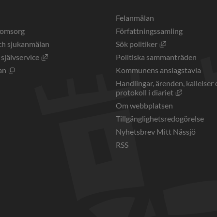
a
Felanmälan
eomsorg
Författningssamling
Länk till annan 
ch sjukanmälan
Sök politiker
Länk till annan webbplats, öppnas i nytt fönster.
 självservice
Politiska sammanträden
Öppnas i nytt fönster.
an
Kommunens anslagstavla
Handlingar, ärenden, kallelser 
Länk till a
protokoll i diariet
Om webbplatsen
Tillgänglighetsredogörelse
Nyhetsbrev Mitt Nässjö
RSS