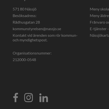
571 80 Nässjö
Meny skol
Besöksadress:
Meny äldr
Rådhusgatan 28
Frånvaro o
kommunstyrelsen@nassjo.se
E-tjänster -
Kontakt vid ärenden som rör kommun- 
Nässjökart
och myndighetspost.
Organisationsnummer:
212000-0548