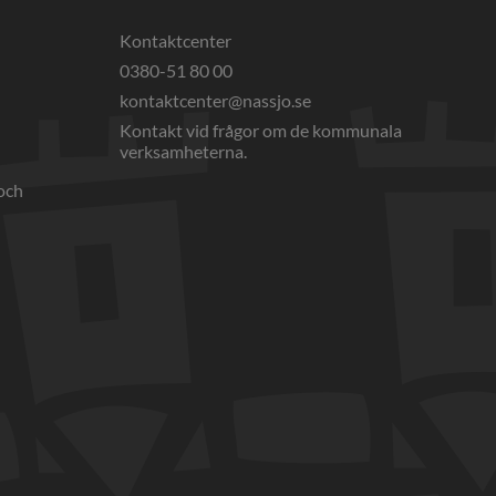
Kontaktcenter
0380-51 80 00
webbplats, öppnas i nytt fönster.
kontaktcenter@nassjo.se
Kontakt vid frågor om de kommunala 
verksamheterna.
och 
nnan webbplats, öppnas i nytt fönster.