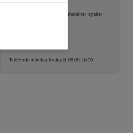
Kontakt
Kontakta oss vid frågor om rehabilitering eller 
hjälpmedel.
Rehabenheten
0380-51 88 55
Telefontid måndag-fredag kl. 08.00-10.00