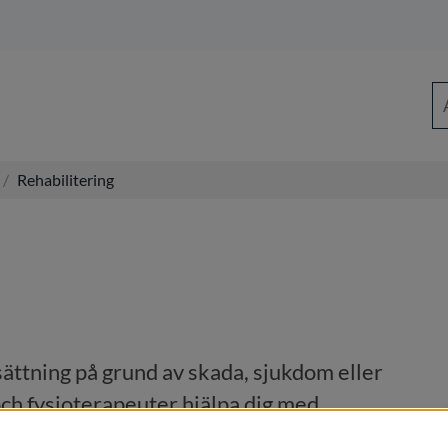
Sö
/
Rehabilitering
ttning på grund av skada, sjukdom eller 
h fysioterapeuter hjälpa dig med 