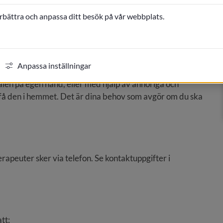
örbättra och anpassa ditt besök på vår webbplats.
ttningsträning eller träning att klara vardagliga 
Anpassa inställningar
alen på egen hand, eller med hjälp av anhöriga och 
 få den i hemmet. Det är dina behov som avgör om du ska 
euter sker via telefon. Se kontaktuppgifter i 
tt: