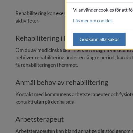
Vi använder cookies för att f
Rehabilitering kan exempelvis bestå av gång- och förfly
Läs mer om cookies
aktiviteter.
Rehabilitering i hemmet
Godkänn alla kakor
Om du av medicinska skäl inte kan ta dig till vårdcentr
behöver rehabilitering under en längre period, kan du
få rehabiliteringen i hemmet.
Anmäl behov av rehabilitering
Kontakt med kommunens arbetsterapeuter och fysioterap
kontaktrutan på denna sida.
Arbetsterapeut
Arbetsterapeuten kan bland annat ge dig stöd genom a