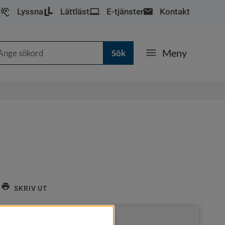
Lyssna
Lättläst
E-tjänster
Kontakt
k
Meny
SKRIV UT