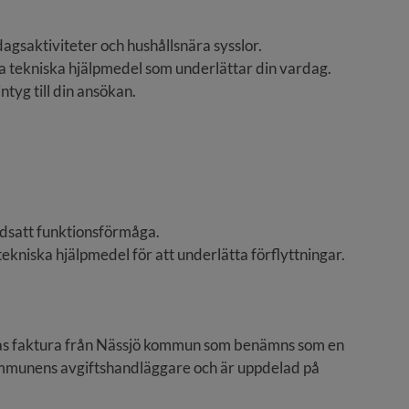
saktiviteter och hushållsnära sysslor.
da tekniska hjälpmedel som underlättar din vardag.
tyg till din ansökan.
dsatt funktionsförmåga.
tekniska hjälpmedel för att underlätta förflyttningar.
ickas faktura från Nässjö kommun som benämns som en 
kommunens avgiftshandläggare och är uppdelad på 