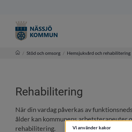
/
Stöd och omsorg
/
Hemsjukvård och rehabilitering
Nässjö kommun
Rehabilitering
När din vardag påverkas av funktionsnedsä
ålder kan kommunens arbetsterapeuter oc
rehabilitering.
Vi använder kakor