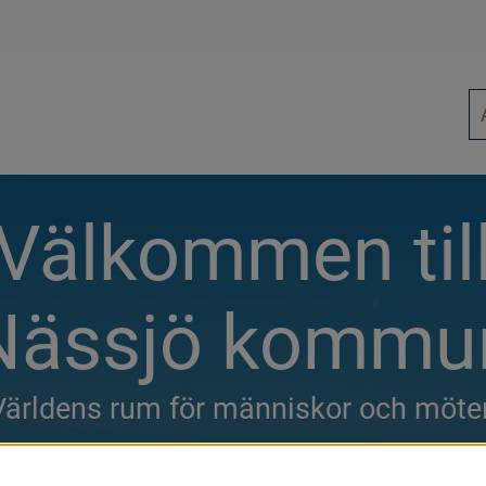
Sö
Välkommen til
Nässjö kommu
Världens rum för människor och möte