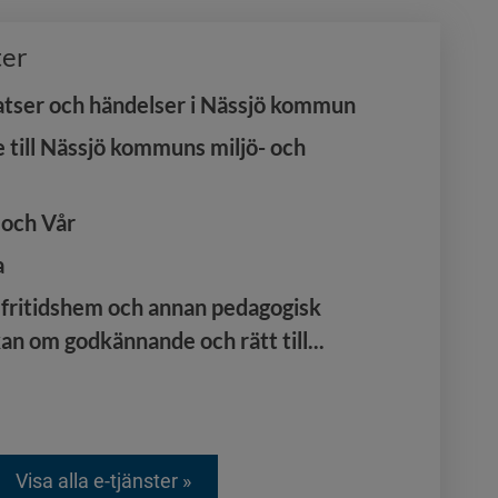
ter
atser och händelser i Nässjö kommun
 till Nässjö kommuns miljö- och
 och Vår
a
, fritidshem och annan pedagogisk
n om godkännande och rätt till...
Visa alla e-tjänster »
Öppnas i nytt fönster.