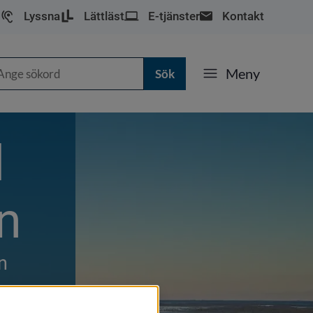
Lyssna
Lättläst
E-tjänster
Kontakt
k
Meny
l
n
n