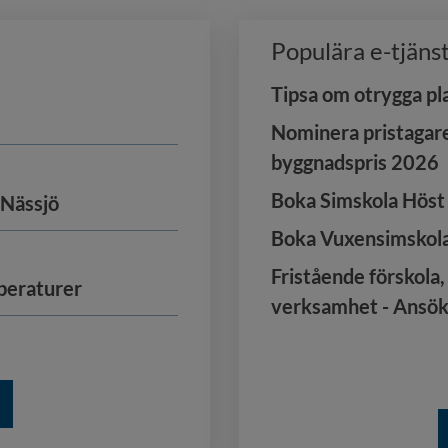
Populära e-tjäns
Tipsa om otrygga pl
Nominera pristagare
byggnadspris 2026
Boka Simskola Höst
 Nässjö
Boka Vuxensimskol
Fristående förskola
mperaturer
verksamhet - Ansöka