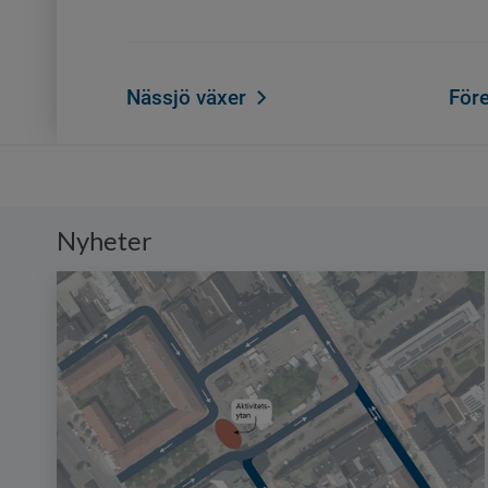
Nässjö växer
För
Nyheter