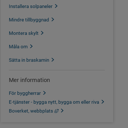
Installera solpaneler
Mindre tillbyggnad
Montera skylt
Måla om
Sätta in braskamin
Mer information
För byggherrar
E-tjänster - bygga nytt, bygga om eller riva
Länk till annan webbplats, öppnas
Boverket, webbplats