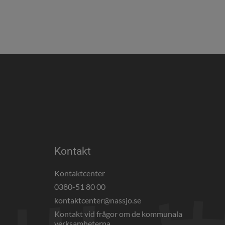
Kontakt
Kontaktcenter
0380-51 80 00
webbplats, öppnas i nytt fönster.
kontaktcenter@nassjo.se
Kontakt vid frågor om de kommunala 
verksamheterna.