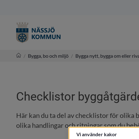
/
Bygga, bo och miljö
/
Bygga nytt, bygga om eller riv
Nässjö kommun
Checklistor byggåtgärd
Här kan du ta del av checklistor för olika 
olika handlingar och ritningar som du be
Vi använder kakor