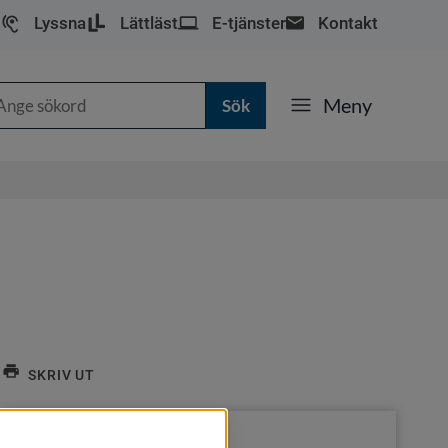
Lyssna
Lättläst
E-tjänster
Kontakt
k
Meny
SKRIV UT