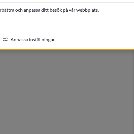
yggåtgärder kräver bygglov. I varje checklista får du också 
örbättra och anpassa ditt besök på vår webbplats.
ifogas när du söker bygglov.  Exempelbilder finns som 
 utförda.
Anpassa inställningar