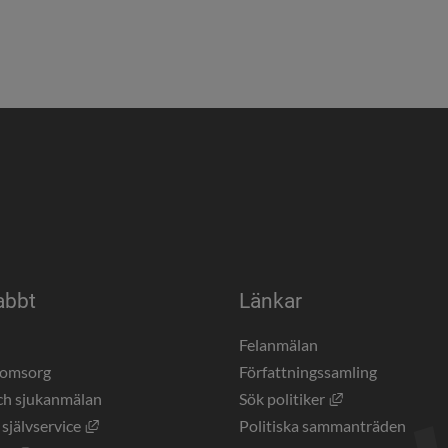
abbt
Länkar
a
Felanmälan
eomsorg
Författningssamling
Länk till annan 
ch sjukanmälan
Sök politiker
Länk till annan webbplats, öppnas i nytt fönster.
 självservice
Politiska sammanträden