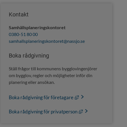
Kontakt
Samhällsplaneringskontoret
0380-51 80 00
samhallsplaneringskontoret@nassjo.se
Boka rådgivning
Ställ frågor till kommunens bygglovingenjörer 
om bygglov, regler och möjligheter inför din 
planering eller ansökan.
Länk till annan webbplat
Boka rådgivning för företagare
Länk till annan webbpl
Boka rådgivning för privatperson