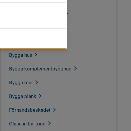
Checklistor
Anlägga parkeringsplats
Attefallshus
Bygga altan
Bygga hus
Bygga komplementbyggnad
Bygga mur
Bygga plank
Förhandsbeskedet
Glasa in balkong