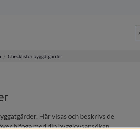
Sö
a
/
Checklistor byggåtgärder
er
byggåtgärder. Här visas och beskrivs de 
höver bifoga med din bygglovsansökan.