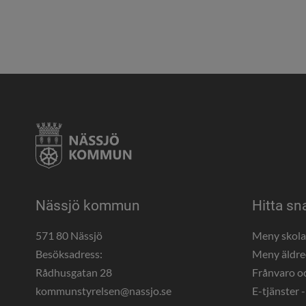
Nässjö kommun
Hitta sn
571 80 Nässjö
Meny skol
Besöksadress:
Meny äldr
Rådhusgatan 28
Frånvaro o
kommunstyrelsen@nassjo.se
E-tjänster -