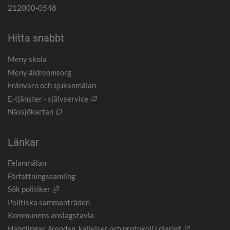
212000-0548
Hitta snabbt
Meny skola
Meny äldreomsorg
Frånvaro och sjukanmälan
Länk till annan webbplats, öppnas i nytt
E-tjänster - självservice
Öppnas i nytt fönster.
Nässjökartan
Länkar
Felanmälan
Författningssamling
Länk till annan webbplats, öppnas i nytt fönster.
Sök politiker
Politiska sammanträden
Kommunens anslagstavla
Länk till an
Handlingar, ärenden, kallelser och protokoll i diariet