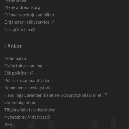
Meny äldreomsorg
Frånvaro och sjukanmälan
Länk till annan webbplats, öppnas i nytt
E-tjänster - självservice
Öppnas i nytt fönster.
Nässjökartan
Länkar
Felanmälan
Författningssamling
Länk till annan webbplats, öppnas i nytt fönster.
Sök politiker
Politiska sammanträden
Kommunens anslagstavla
Länk till an
Handlingar, ärenden, kallelser och protokoll i diariet
Om webbplatsen
Tillgänglighetsredogörelse
Nyhetsbrev Mitt Nässjö
RSS