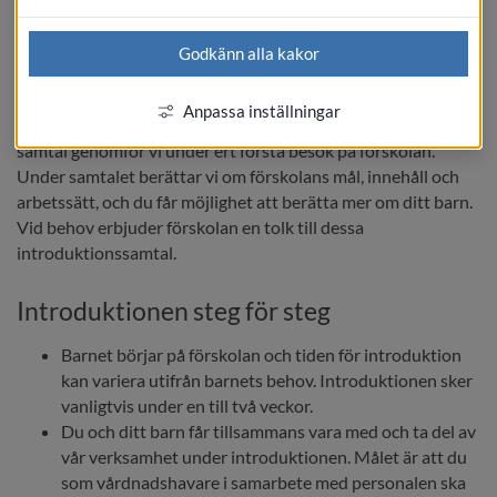
Introduktionssamtal
Godkänn alla kakor
När ett barn börjar på förskolan har vi alltid ett 
Anpassa inställningar
introduktionssamtal med dig som vårdnadshavare. Detta 
samtal genomför vi under ert första besök på förskolan. 
Under samtalet berättar vi om förskolans mål, innehåll och 
arbetssätt, och du får möjlighet att berätta mer om ditt barn. 
Vid behov erbjuder förskolan en tolk till dessa 
introduktionssamtal.
Introduktionen steg för steg
Barnet börjar på förskolan och tiden för introduktion 
kan variera utifrån barnets behov. Introduktionen sker 
vanligtvis under en till två veckor.
Du och ditt barn får tillsammans vara med och ta del av 
vår verksamhet under introduktionen. Målet är att du 
som vårdnadshavare i samarbete med personalen ska 