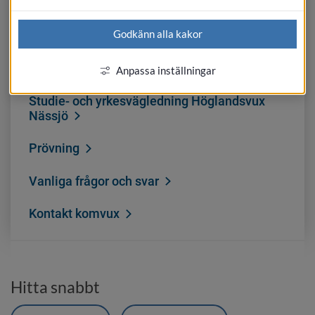
Börja studera
Godkänn alla kakor
Utbildningar
För studerande
Anpassa inställningar
Studie- och yrkesvägledning Höglandsvux
Nässjö
Prövning
Vanliga frågor och svar
Kontakt komvux
Hitta snabbt