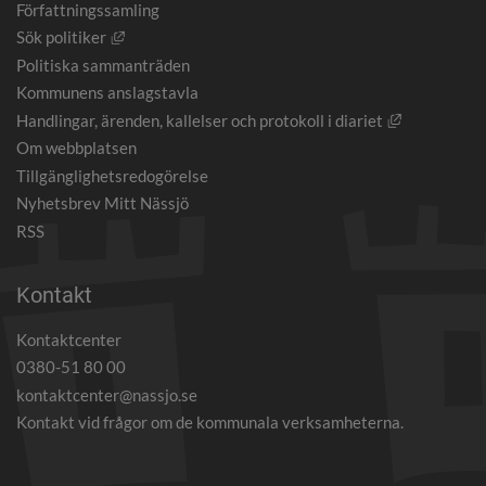
Författningssamling
Länk till annan webbplats, öppnas i nytt fönster.
Sök politiker
Politiska sammanträden
Kommunens anslagstavla
Länk till an
Handlingar, ärenden, kallelser och protokoll i diariet
Om webbplatsen
Tillgänglighetsredogörelse
Nyhetsbrev Mitt Nässjö
RSS
Kontakt
Kontaktcenter
0380-51 80 00
kontaktcenter@nassjo.se
Kontakt vid frågor om de kommunala verksamheterna.