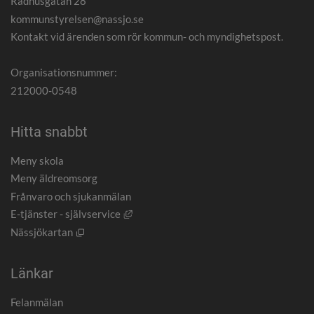
Rådhusgatan 28
kommunstyrelsen@nassjo.se
Kontakt vid ärenden som rör kommun- och myndighetspost.
Organisationsnummer:
212000-0548
Hitta snabbt
Meny skola
Meny äldreomsorg
Frånvaro och sjukanmälan
Länk till annan webbplats, öppnas i nytt
E-tjänster - självservice
Öppnas i nytt fönster.
Nässjökartan
Länkar
Felanmälan