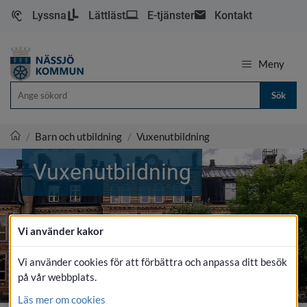
Lyssna
Lättläst
E-tjänster
Kontakt
Meny
Sök
/
Barn och utbildning
/
Vuxenutbildning
Nässjö kommun
Vuxenutbildning
Vi använder kakor
Vi använder cookies för att förbättra och anpassa ditt besök
på vår webbplats.
Läs mer om cookies