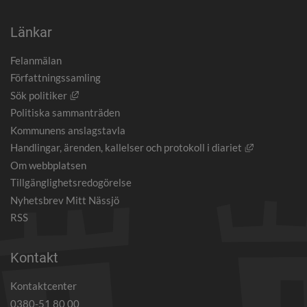
Länkar
Felanmälan
Författningssamling
Länk till annan webbplats, öppnas i nytt fönster.
Sök politiker
Politiska sammanträden
Kommunens anslagstavla
Länk till an
Handlingar, ärenden, kallelser och protokoll i diariet
Om webbplatsen
Tillgänglighetsredogörelse
Nyhetsbrev Mitt Nässjö
RSS
Kontakt
Kontaktcenter
0380-51 80 00