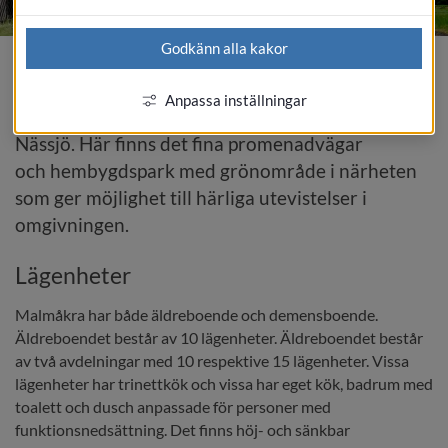
Godkänn alla kakor
Malmåkra | särskilt boende för äldre
Anpassa inställningar
Malmåkra ligger i Malmbäck ca 2 mil utanför 
Nässjö. Här finns det fina promenadvägar 
och hembygdspark med grönområde i närheten 
som ger möjlighet till härliga utevistelser i 
omgivningen.
Lägenheter
Malmåkra har både äldreboende och demensboende. 
Äldreboendet består av 10 lägenheter. Äldreboendet består 
av två avdelningar med 10 respektive 15 lägenheter. Vissa 
lägenheter har trinettkök och vissa har eget kök, badrum med 
toalett och dusch anpassade för personer med 
funktionsnedsättning. Det finns höj- och sänkbar 