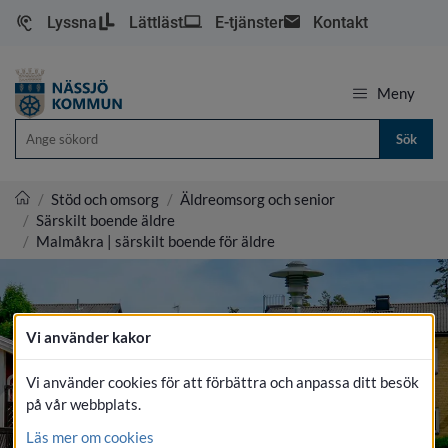
Lyssna
Lättläst
E-tjänster
Kontakt
Meny
Sök
/
Stöd och omsorg
/
Äldreomsorg och senior
/
Särskilt boende äldre
Nässjö kommun
/
Malmåkra | särskilt boende för äldre
Vi använder kakor
Vi använder cookies för att förbättra och anpassa ditt besök
på vår webbplats.
Läs mer om cookies