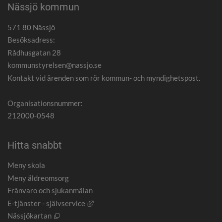
Nässjö kommun
571 80 Nässjö
Besöksadress:
Rådhusgatan 28
kommunstyrelsen@nassjo.se
Kontakt vid ärenden som rör kommun- och myndighetspost.
Organisationsnummer:
212000-0548
Hitta snabbt
Meny skola
Meny äldreomsorg
Frånvaro och sjukanmälan
Länk till annan webbplats, öppnas i nytt
E-tjänster - självservice
Öppnas i nytt fönster.
Nässjökartan