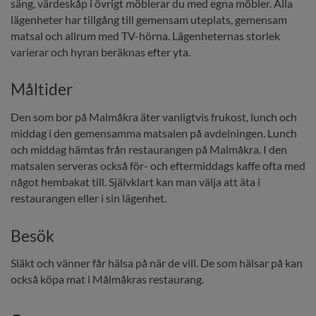
säng, värdeskåp i övrigt möblerar du med egna möbler. Alla 
lägenheter har tillgång till gemensam uteplats, gemensam 
matsal och allrum med TV-hörna. Lägenheternas storlek 
varierar och hyran beräknas efter yta.
Måltider
Den som bor på Malmåkra äter vanligtvis frukost, lunch och 
middag i den gemensamma matsalen på avdelningen. Lunch 
och middag hämtas från restaurangen på Malmåkra. I den  
matsalen serveras också för- och eftermiddags kaffe ofta med 
något hembakat till. Självklart kan man välja att äta i 
restaurangen eller i sin lägenhet. 
Besök
Släkt och vänner får hälsa på när de vill. De som hälsar på kan 
också köpa mat i Målmåkras restaurang.