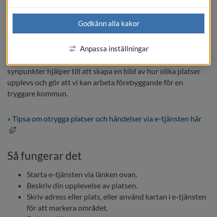
viktigt underlag i kommunens arbete för att göra 
platser tryggare.
Godkänn alla kakor
Skicka in en kort beskrivning eller bild via e-tjänsten nedan. 
Det kan vara platser med dålig belysning, farliga 
Anpassa inställningar
trafiksituationer eller beteenden som skapar otrygghet. Dina 
synpunkter hjälper till att skapa en bild av hur olika platser 
upplevs och gör att vi kan arbeta förebyggande för en 
tryggare kommun.
» Tipsa om otrygga platser och händelser via e-tjänsten här
Länk till annan webbplats, öppnas i nytt fönster.
Så fungerar det
Starta e-tjänsten via länken ovan.
Beskriv din upplevelse av platsen.
Skriv adress eller plats, eller använd kartan i e-tjänsten 
för att markera området.