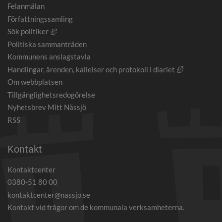
Felanmälan
Författningssamling
Länk till annan webbplats, öppnas i nytt fönster.
Sök politiker
Politiska sammanträden
Kommunens anslagstavla
Länk till an
Handlingar, ärenden, kallelser och protokoll i diariet
Om webbplatsen
Tillgänglighetsredogörelse
Nyhetsbrev Mitt Nässjö
RSS
Kontakt
Kontaktcenter
0380-51 80 00
kontaktcenter@nassjo.se
Kontakt vid frågor om de kommunala verksamheterna.