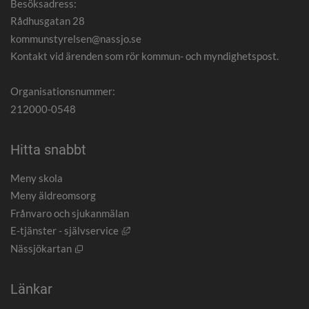
Besöksadress:
Rådhusgatan 28
kommunstyrelsen@nassjo.se
Kontakt vid ärenden som rör kommun- och myndighetspost.
Organisationsnummer:
212000-0548
Hitta snabbt
Meny skola
Meny äldreomsorg
Frånvaro och sjukanmälan
Länk till annan webbplats, öppnas i nytt
E-tjänster - självservice
Öppnas i nytt fönster.
Nässjökartan
Länkar