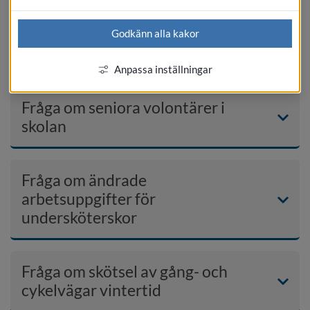
Godkänn alla kakor
Fråga om AI-utvecklingen
Anpassa inställningar
Fråga om seniora volontärer i
skolan
Fråga om ändrade
arbetsuppgifter för
undersköterskor
Fråga om skötsel av gång- och
cykelvägar vintertid