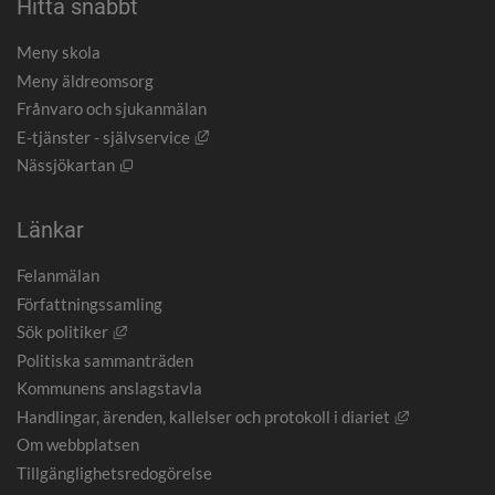
Hitta snabbt
Meny skola
Meny äldreomsorg
Frånvaro och sjukanmälan
Länk till annan webbplats, öppnas i nytt
E-tjänster - självservice
Öppnas i nytt fönster.
Nässjökartan
Länkar
Felanmälan
Författningssamling
Länk till annan webbplats, öppnas i nytt fönster.
Sök politiker
Politiska sammanträden
Kommunens anslagstavla
Länk till an
Handlingar, ärenden, kallelser och protokoll i diariet
Om webbplatsen
Tillgänglighetsredogörelse