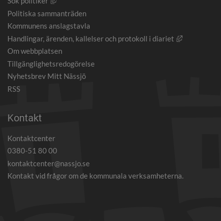
Länk till annan webbplats, öppnas i nytt fönster.
Sök politiker
Politiska sammanträden
Kommunens anslagstavla
Länk till an
Handlingar, ärenden, kallelser och protokoll i diariet
Om webbplatsen
Tillgänglighetsredogörelse
Nyhetsbrev Mitt Nässjö
RSS
Kontakt
Kontaktcenter
0380-51 80 00
kontaktcenter@nassjo.se
Kontakt vid frågor om de kommunala verksamheterna.