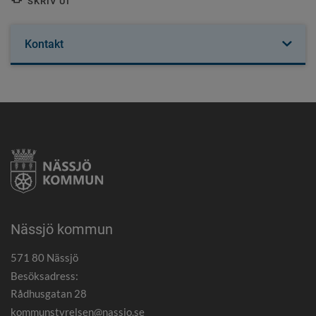
SKRIV UT
Kontakt
Nässjö kommun
571 80 Nässjö
Besöksadress:
Rådhusgatan 28
kommunstyrelsen@nassjo.se