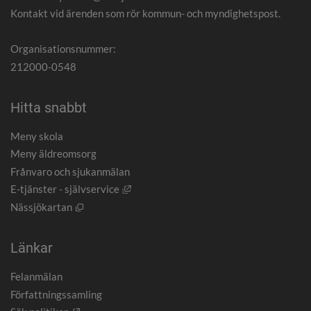
Kontakt vid ärenden som rör kommun- och myndighetspost.
Organisationsnummer:
212000-0548
Hitta snabbt
Meny skola
Meny äldreomsorg
Frånvaro och sjukanmälan
Länk till annan webbplats, öppnas i nytt
E-tjänster - självservice
Öppnas i nytt fönster.
Nässjökartan
Länkar
Felanmälan
Författningssamling