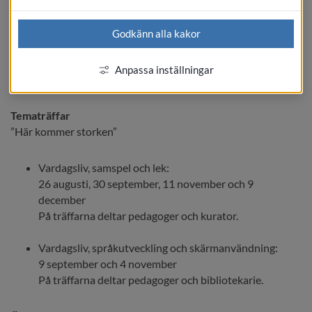
Babycafé 0-12 månader
Godkänn alla kakor
En riktad grupp för er med barn 0-12 månader. Här sjunger vi 
och samtalar med varandra om att vara förälder och delar 
Anpassa inställningar
erfarenheter.
Tematräffar
”Här kommer storken”
Vardagsliv, samspel och lek:
26 augusti, 30 september, 11 november och 9 
december
På träffarna deltar pedagoger och kurator.
Vardagsliv, språkutveckling och skärmanvändning:
9 september och 4 november
På träffarna deltar pedagoger och bibliotekarie.