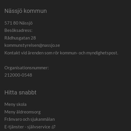
Nässjö kommun
571 80 Nässjö
Besöksadress:
Rådhusgatan 28
kommunstyrelsen@nassjo.se
Kontakt vid ärenden som rör kommun- och myndighetspost.
Organisationsnummer:
212000-0548
Hitta snabbt
Meny skola
Meny äldreomsorg
Frånvaro och sjukanmälan
Länk till annan webbplats, öppnas i nytt
E-tjänster - självservice