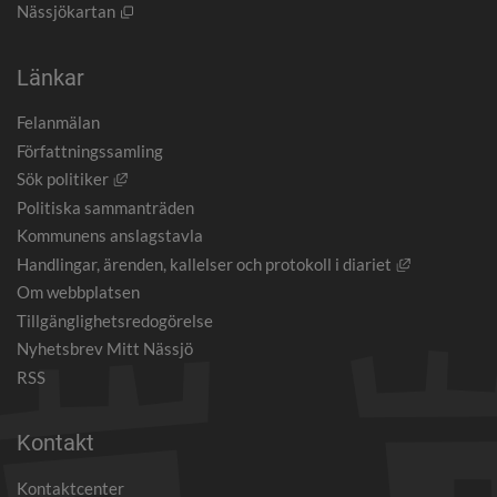
Öppnas i nytt fönster.
Nässjökartan
Länkar
Felanmälan
Författningssamling
Länk till annan webbplats, öppnas i nytt fönster.
Sök politiker
Politiska sammanträden
Kommunens anslagstavla
Länk till an
Handlingar, ärenden, kallelser och protokoll i diariet
Om webbplatsen
Tillgänglighetsredogörelse
Nyhetsbrev Mitt Nässjö
RSS
Kontakt
Kontaktcenter