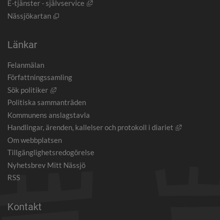
Länk till annan webbplats, öppnas i nytt
E-tjänster - självservice
Öppnas i nytt fönster.
Nässjökartan
Länkar
Felanmälan
Författningssamling
Länk till annan webbplats, öppnas i nytt fönster.
Sök politiker
Politiska sammanträden
Kommunens anslagstavla
Länk till an
Handlingar, ärenden, kallelser och protokoll i diariet
Om webbplatsen
Tillgänglighetsredogörelse
Nyhetsbrev Mitt Nässjö
RSS
Kontakt