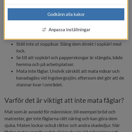
Du kan minska risken för störningar genom att göra det 
Godkänn alla kakor
svårare för fåglar att hitta mat och boplatser:
Anpassa inställningar
Släng alltid matrester i papperskorgar. Lämna inte mat 
på marken.
Ställ inte ut soppåsar. Släng dem direkt i sopkärl med 
lock.
Se till att sopkärl och papperskorgar är stängda, både 
hemma och på arbetsplatser.
Mata inte fåglar. Undvik särskilt att mata måsar och 
kanadagäss vid Ingsbergssjön, eftersom det gör att de 
stannar kvar i området.
Varför det är viktigt att inte mata fåglar?
Mat som är avsedd för människor, till exempel bröd och 
matrester, ger inte fåglarna rätt näring och kan göra dem 
sjuka. Maten lockar också råttor och andra skadedjur. När 
fåglar matas regelbundet vänjer de sig vid människor och 