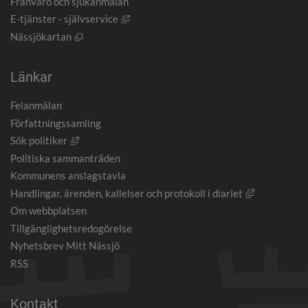
Frånvaro och sjukanmälan
Länk till annan webbplats, öppnas i nytt
E-tjänster - självservice
Öppnas i nytt fönster.
Nässjökartan
Länkar
Felanmälan
Författningssamling
Länk till annan webbplats, öppnas i nytt fönster.
Sök politiker
Politiska sammanträden
Kommunens anslagstavla
Länk till an
Handlingar, ärenden, kallelser och protokoll i diariet
Om webbplatsen
Tillgänglighetsredogörelse
Nyhetsbrev Mitt Nässjö
RSS
Kontakt