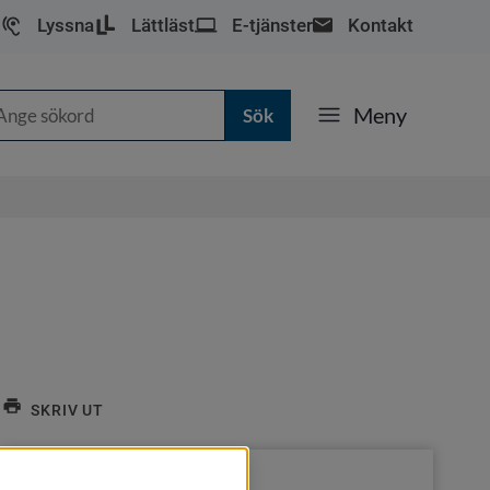
Lyssna
Lättläst
E-tjänster
Kontakt
k
Meny
SKRIV UT