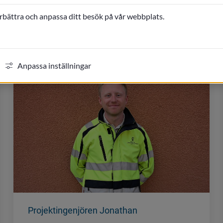
örbättra och anpassa ditt besök på vår webbplats.
Nässjö kommun, som berättar mer om vad det innebär att jobba
Anpassa inställningar
Projektingenjören Jonathan