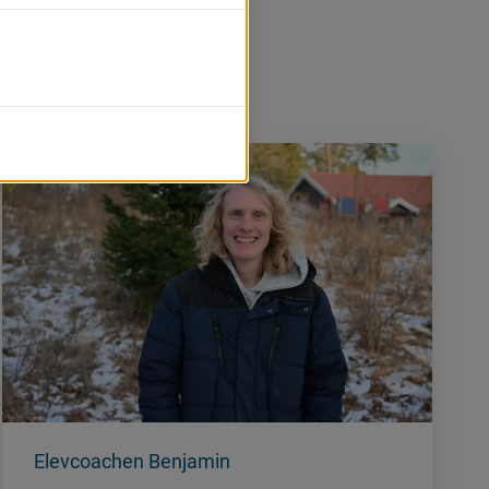
 här.
Elevcoachen Benjamin