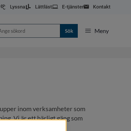
Lyssna
Lättläst
E-tjänster
Kontakt
k
Meny
grupper inom verksamheter som 
ing. Vi är ett härligt gäng som 