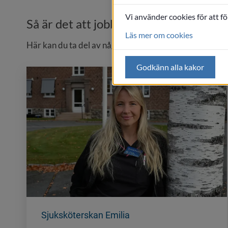
Vi använder cookies för att f
Så är det att jobba hos oss
Läs mer om cookies
Här kan du ta del av några intervjuer med arbetare i 
Godkänn alla kakor
Sjuksköterskan Emilia