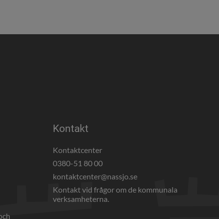
Kontakt
Kontaktcenter
0380-51 80 00
webbplats, öppnas i nytt fönster.
kontaktcenter@nassjo.se
Kontakt vid frågor om de kommunala 
verksamheterna.
och 