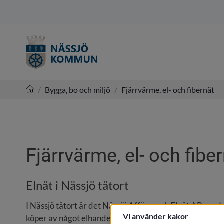
/
Bygga, bo och miljö
/
Fjärrvärme, el- och fibernät
Nässjö kommun
Fjärrvärme, el- och fibe
Elnät i Nässjö tätort
I Nässjö tätort är det Nässjö Affärsverk Elnät AB, en 
Vi använder kakor
köper av något elhandelsföretag kommer fram till dig,