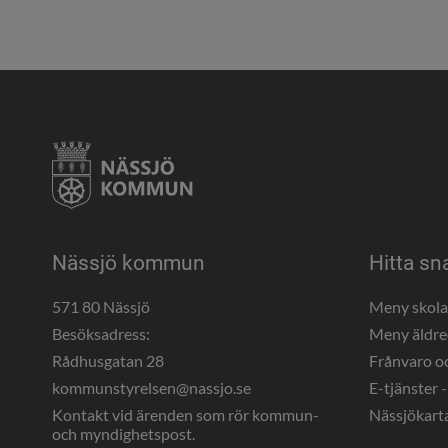
Nässjö kommun
Hitta sn
571 80 Nässjö
Meny skol
Besöksadress:
Meny äldr
Rådhusgatan 28
Frånvaro o
kommunstyrelsen@nassjo.se
E-tjänster -
Kontakt vid ärenden som rör kommun- 
Nässjökart
och myndighetspost.