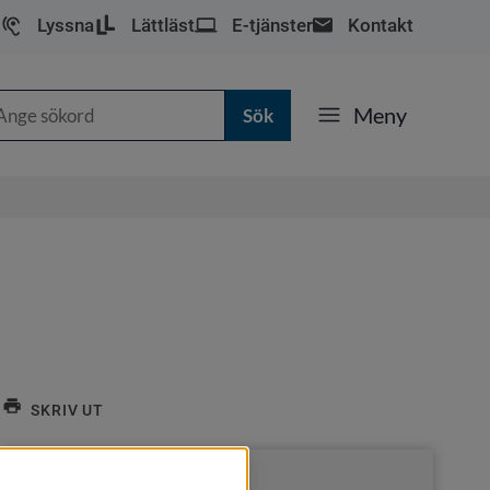
Lyssna
Lättläst
E-tjänster
Kontakt
k
Meny
SKRIV UT