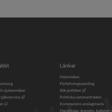
abbt
Länkar
a
Felanmälan
eomsorg
Författningssamling
Länk till annan 
ch sjukanmälan
Sök politiker
Länk till annan webbplats, öppnas i nytt fönster.
 självservice
Politiska sammanträden
Öppnas i nytt fönster.
an
Kommunens anslagstavla
Handlingar, ärenden, kallelser 