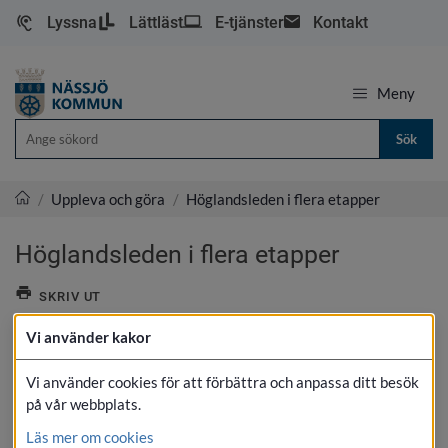
Lyssna
Lättläst
E-tjänster
Kontakt
Meny
Sök
/
Uppleva och göra
/
Höglandsleden i flera etapper
Nässjö kommun
Höglandsleden i flera etapper
SKRIV UT
Vi använder kakor
Vi använder cookies för att förbättra och anpassa ditt besök
på vår webbplats.
Läs mer om cookies