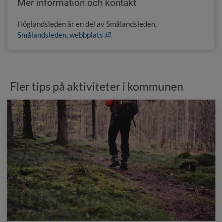
Mer information och kontakt
Höglandsleden är en del av Smålandsleden,
Länk till annan webbplats, öppnas i
Smålandsleden, webbplats
.
Fler tips på aktiviteter i kommunen