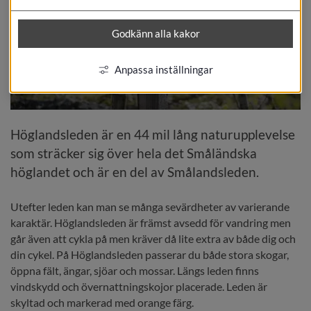
Godkänn alla kakor
Anpassa inställningar
Höglandsleden är en 44 mil lång naturupplevelse 
som sträcker sig över hela det Småländska 
höglandet och är en del av Smålandsleden.
Utefter leden kan man se många sevärdheter av varierande 
karaktär. Höglandsleden är främst avsedd för vandring men 
går även att cykla på men kräver då lite extra av både dig och 
din cykel. På Höglandsleden passerar du både stora skogar, 
öppna fält, ängar, sjöar och mossar. Längs leden finns 
vindskydd och övernattningskojor placerade. Leden är 
skyltad och markerad med orange färg.