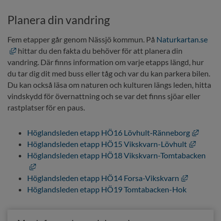
Planera din vandring
Fem etapper går genom Nässjö kommun. På 
Naturkartan.se
Länk till annan webbplats, öppnas i nytt fönster.
 hittar du den fakta du behöver för att planera din 
vandring. Där finns information om varje etapps längd, hur 
du tar dig dit med buss eller tåg och var du kan parkera bilen. 
Du kan också läsa om naturen och kulturen längs leden, hitta 
vindskydd för övernattning och se var det finns sjöar eller 
rastplatser för en paus.
Länk t
Höglandsleden etapp HÖ16 Lövhult‑Ränneborg
Länk ti
Höglandsleden etapp HÖ15 Vikskvarn-Lövhult
Höglandsleden etapp HÖ18 Vikskvarn-Tomtabacken
Länk till annan webbplats, öppnas i nytt fönster.
Länk till 
Höglandsleden etapp HÖ14 Forsa-Vikskvarn
Höglandsleden etapp HÖ19 Tomtabacken-Hok