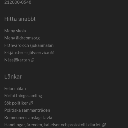
212000-0548
Hitta snabbt
Meny skola
Meny äldreomsorg
Frånvaro och sjukanmälan
Länk till annan webbplats, öppnas i nytt
E-tjänster - självservice
Öppnas i nytt fönster.
Nässjökartan
Länkar
Felanmälan
Författningssamling
Länk till annan webbplats, öppnas i nytt fönster.
Sök politiker
Politiska sammanträden
Kommunens anslagstavla
Länk till an
Handlingar, ärenden, kallelser och protokoll i diariet