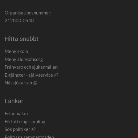
Organisationsnummer:
212000-0548
Hitta snabbt
Meny skola
Meny äldreomsorg
Frånvaro och sjukanmälan
Länk till annan webbplats, öppnas i nytt
E-tjänster - självservice
Öppnas i nytt fönster.
Nässjökartan
Länkar
Felanmälan
Författningssamling
Länk till annan webbplats, öppnas i nytt fönster.
Sök politiker
Politiska sammanträden