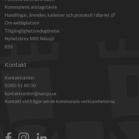
Kommunens anslagstavla
Länk till an
Handlingar, ärenden, kallelser och protokoll i diariet
Om webbplatsen
Tillgänglighetsredogörelse
Nyhetsbrev Mitt Nässjö
RSS
Kontakt
Kontaktcenter
0380-51 80 00
kontaktcenter@nassjo.se
Kontakt vid frågor om de kommunala verksamheterna.