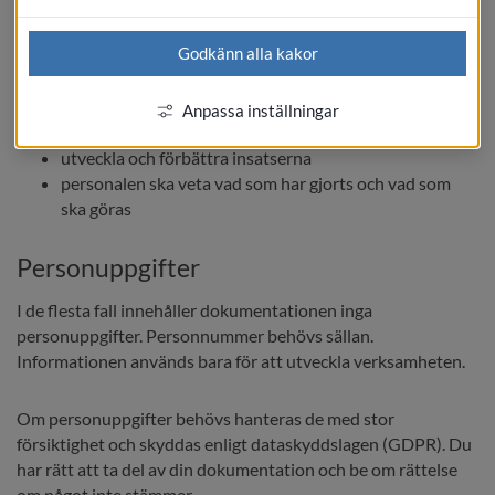
När stödet ges utan utredning och beslut, alltså utan 
behovsprövning, skriver vi ändå ned vad som görs och vad 
Godkänn alla kakor
som är viktigt. Det gör vi för att:
Anpassa inställningar
kunna följa upp att stödet fungerar
utveckla och förbättra insatserna
personalen ska veta vad som har gjorts och vad som 
ska göras
Personuppgifter
I de flesta fall innehåller dokumentationen inga 
personuppgifter. Personnummer behövs sällan. 
Informationen används bara för att utveckla verksamheten.
Om personuppgifter behövs hanteras de med stor 
försiktighet och skyddas enligt dataskyddslagen (GDPR). Du 
har rätt att ta del av din dokumentation och be om rättelse 
om något inte stämmer.