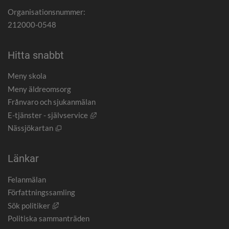
Organisationsnummer:
212000-0548
Hitta snabbt
Meny skola
Meny äldreomsorg
Frånvaro och sjukanmälan
Länk till annan webbplats, öppnas i nytt
E-tjänster - självservice
Öppnas i nytt fönster.
Nässjökartan
Länkar
Felanmälan
Författningssamling
Länk till annan webbplats, öppnas i nytt fönster.
Sök politiker
Politiska sammanträden