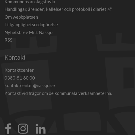
Kommunens anslagstavla
Länk till an
Handlingar, ärenden, kallelser och protokoll i diariet
Om webbplatsen
Tillgänglighetsredogörelse
Nyhetsbrev Mitt Nässjö
RSS
Kontakt
Kontaktcenter
0380-51 80 00
kontaktcenter@nassjo.se
Kontakt vid frågor om de kommunala verksamheterna.