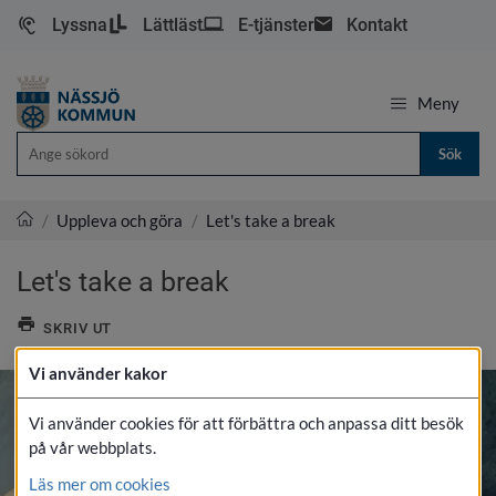
Lyssna
Lättläst
E-tjänster
Kontakt
Meny
Sök
/
Uppleva och göra
/
Let's take a break
Nässjö kommun
Let's take a break
SKRIV UT
Vi använder kakor
Vi använder cookies för att förbättra och anpassa ditt besök
på vår webbplats.
Läs mer om cookies