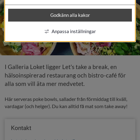
Godkänn alla kakor
Anpassa inställningar
I Galleria Loket ligger Let's take a break, en 
hälsoinspirerad restaurang och bistro-café för 
alla som vill äta mer medvetet.
Här serveras poke bowls, sallader från förmiddag till kväll, 
vardagar (och helger). Du kan alltid få mat som take away!
Kontakt