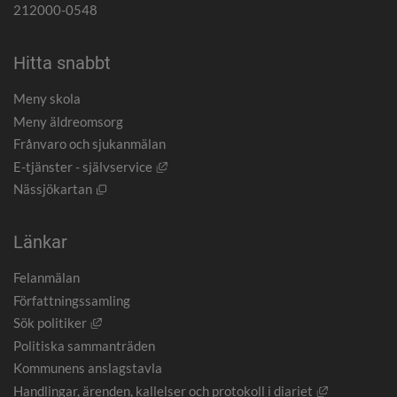
212000-0548
Hitta snabbt
Meny skola
Meny äldreomsorg
Frånvaro och sjukanmälan
Länk till annan webbplats, öppnas i nytt
E-tjänster - självservice
Öppnas i nytt fönster.
Nässjökartan
Länkar
Felanmälan
Författningssamling
Länk till annan webbplats, öppnas i nytt fönster.
Sök politiker
Politiska sammanträden
Kommunens anslagstavla
Länk till an
Handlingar, ärenden, kallelser och protokoll i diariet