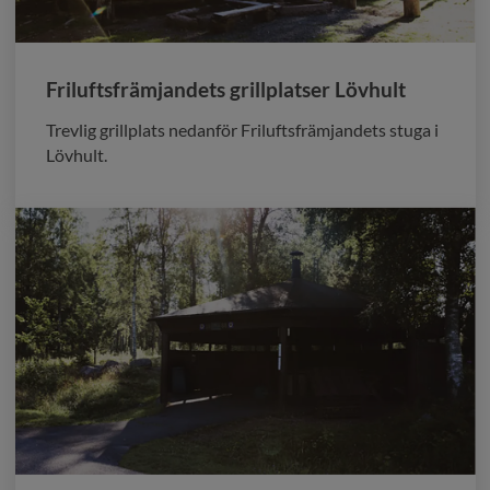
Friluftsfrämjandets grillplatser Lövhult
Trevlig grillplats nedanför Friluftsfrämjandets stuga i
Lövhult.