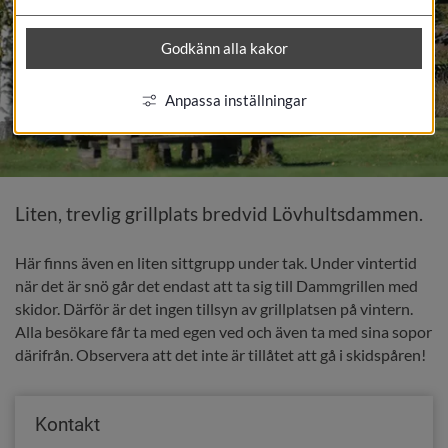
Godkänn alla kakor
Anpassa inställningar
Liten, trevlig grillplats bredvid Lövhultsdammen.
Här finns även en liten sittgrupp under tak. Under vintertid 
när det är snö går det endast att ta sig till Dammgrillen med 
skidor. Därför är det ingen tillsyn av grillplatsen på vintern. 
Alla besökare får ta med egen ved och även ta med sina sopor 
därifrån. Observera att det inte är tillåtet att gå i skidspåren!
Kontakt