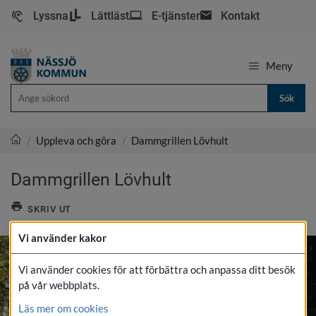
Lyssna
Lättläst
E-tjänster
Kontakt
Meny
Sök
/
Uppleva och göra
/
Dammgrillen Lövhult
Nässjö kommun
Dammgrillen Lövhult
SKRIV UT
Vi använder kakor
Vi använder cookies för att förbättra och anpassa ditt besök
på vår webbplats.
Läs mer om cookies