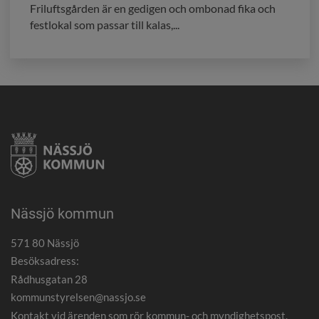
Friluftsgården är en gedigen och ombonad fika och
festlokal som passar till kalas,...
Nässjö kommun
571 80 Nässjö
Besöksadress:
Rådhusgatan 28
kommunstyrelsen@nassjo.se
Kontakt vid ärenden som rör kommun- och myndighetspost.