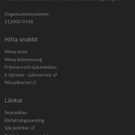
Organisationsnummer:
212000-0548
Hitta snabbt
Meny skola
Meny äldreomsorg
Frånvaro och sjukanmälan
Länk till annan webbplats, öppnas i nytt
E-tjänster - självservice
Öppnas i nytt fönster.
Nässjökartan
Länkar
Felanmälan
Författningssamling
Länk till annan webbplats, öppnas i nytt fönster.
Sök politiker