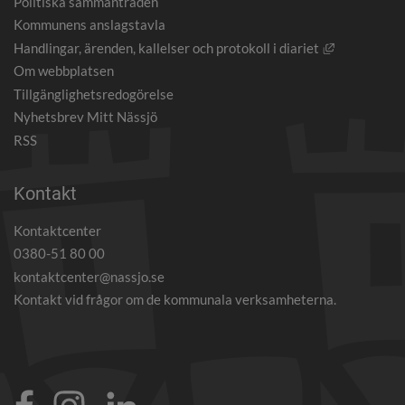
Politiska sammanträden
Kommunens anslagstavla
Länk till an
Handlingar, ärenden, kallelser och protokoll i diariet
Om webbplatsen
Tillgänglighetsredogörelse
Nyhetsbrev Mitt Nässjö
RSS
Kontakt
Kontaktcenter
0380-51 80 00
kontaktcenter@nassjo.se
Kontakt vid frågor om de kommunala verksamheterna.