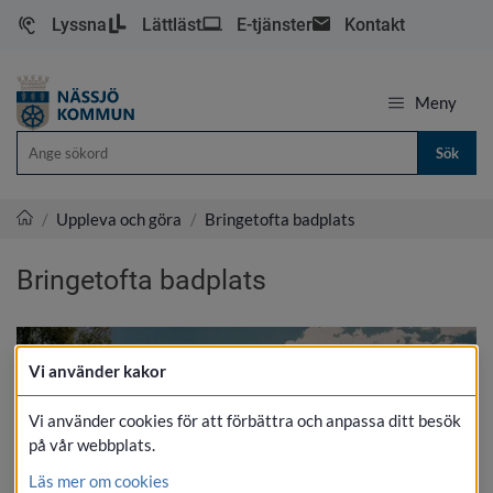
Lyssna
Lättläst
E-tjänster
Kontakt
Meny
Sök
/
Uppleva och göra
/
Bringetofta badplats
Nässjö kommun
Bringetofta badplats
Vi använder kakor
Vi använder cookies för att förbättra och anpassa ditt besök
på vår webbplats.
Läs mer om cookies