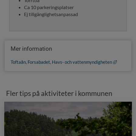
Torrtoa
Ca 10 parkeringsplatser
Ej tillgänglighetsanpassad
Mer information
Länk till 
Toftaån, Forsabadet, Havs- och vattenmyndigheten
Fler tips på aktiviteter i kommunen