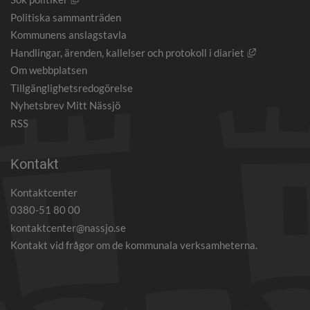
Politiska sammanträden
Kommunens anslagstavla
Länk till an
Handlingar, ärenden, kallelser och protokoll i diariet
Om webbplatsen
Tillgänglighetsredogörelse
Nyhetsbrev Mitt Nässjö
RSS
Kontakt
Kontaktcenter
0380-51 80 00
kontaktcenter@nassjo.se
Kontakt vid frågor om de kommunala verksamheterna.