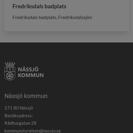
Fredriksdals badplats
Fredriksdals badplats, Fredriksdalssjön
Nässjö kommun
571 80 Nässjö
Besöksadress:
Rådhusgatan 28
kommunstyrelsen@nassjo.se