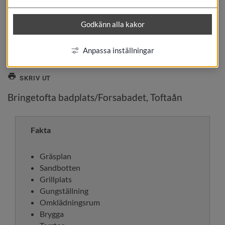
Godkänn alla kakor
Anpassa inställningar
SKRIV UT
Bringetofta badplats/Forsabadet, Toftaån
Fakta
Gräsplan
Sandbotten
Grillplats
Gungställning
Omklädningsrum
Brygga