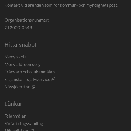
Kontakt vid ärenden som rör kommun- och myndighetspost.
Organisationsnummer:
212000-0548
Hitta snabbt
Meny skola
Meny äldreomsorg
Frånvaro och sjukanmälan
Länk till annan webbplats, öppnas i nytt
E-tjänster - självservice
Öppnas i nytt fönster.
Nässjökartan
Länkar
Felanmälan
Författningssamling
Länk till annan webbplats, öppnas i nytt fönster.
Sök politiker