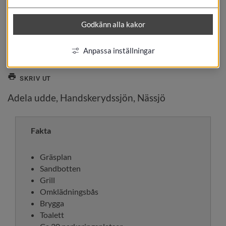
Godkänn alla kakor
Anpassa inställningar
SKRIV UT
Adela udde, Handskerydssjön, Nässjö
Fakta
Gräsplan
Sandbotten
Grill
Omklädningsbås
Brygga
Toalett