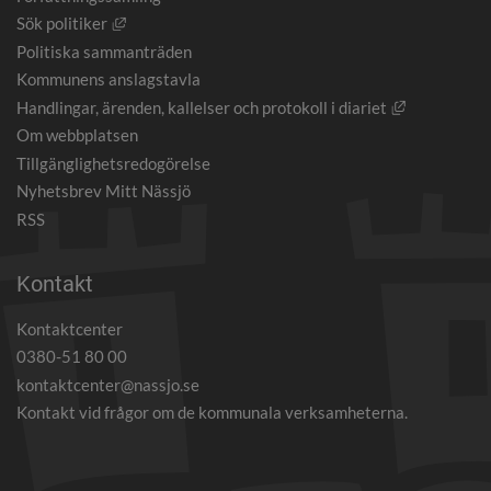
Länk till annan webbplats, öppnas i nytt fönster.
Sök politiker
Politiska sammanträden
Kommunens anslagstavla
Länk till an
Handlingar, ärenden, kallelser och protokoll i diariet
Om webbplatsen
Tillgänglighetsredogörelse
Nyhetsbrev Mitt Nässjö
RSS
Kontakt
Kontaktcenter
0380-51 80 00
kontaktcenter@nassjo.se
Kontakt vid frågor om de kommunala verksamheterna.