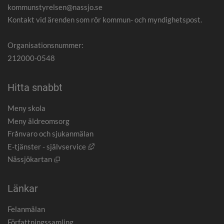
kommunstyrelsen@nassjo.se
Kontakt vid ärenden som rör kommun- och myndighetspost.
Organisationsnummer:
212000-0548
Hitta snabbt
Meny skola
Meny äldreomsorg
Frånvaro och sjukanmälan
Länk till annan webbplats, öppnas i nytt
E-tjänster - självservice
Öppnas i nytt fönster.
Nässjökartan
Länkar
Felanmälan
Författningssamling