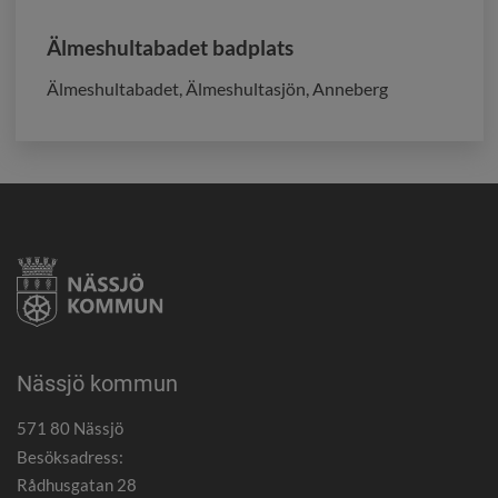
Älmeshultabadet badplats
Älmeshultabadet, Älmeshultasjön, Anneberg
Nässjö kommun
571 80 Nässjö
Besöksadress:
Rådhusgatan 28