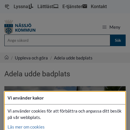
Lyssna
Lättläst
E-tjänster
Kontakt
Meny
Sök
/
Uppleva och göra
/
Adela udde badplats
Nässjö kommun
Adela udde badplats
Vi använder kakor
Vi använder cookies för att förbättra och anpassa ditt besök
på vår webbplats.
Läs mer om cookies