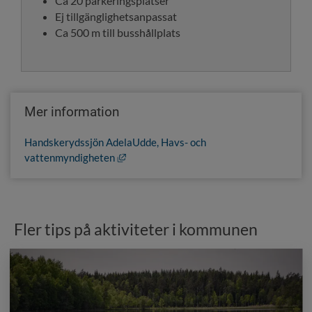
Ca 20 parkeringsplatser
Ej tillgänglighetsanpassat
Ca 500 m till busshållplats
Mer information
Handskerydssjön AdelaUdde, Havs- och 
Länk till annan webbplats, öppnas i nytt f
vattenmyndigheten
Fler tips på aktiviteter i kommunen