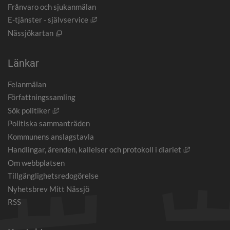
Frånvaro och sjukanmälan
Länk till annan webbplats, öppnas i nytt
E-tjänster - självservice
Öppnas i nytt fönster.
Nässjökartan
Länkar
Felanmälan
Författningssamling
Länk till annan webbplats, öppnas i nytt fönster.
Sök politiker
Politiska sammanträden
Kommunens anslagstavla
Länk till an
Handlingar, ärenden, kallelser och protokoll i diariet
Om webbplatsen
Tillgänglighetsredogörelse
Nyhetsbrev Mitt Nässjö
RSS