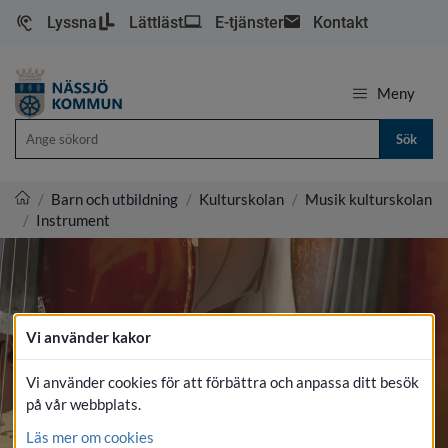
Lyssna
Lättläst
E-tjänster
Kontakt
Meny
Sök
/
Barn och utbildning
/
Kulturskolan
/
Musik kulturskolan
/
Instrument
Nässjö kommun
Vi använder kakor
Vi använder cookies för att förbättra och anpassa ditt besök
på vår webbplats.
Läs mer om cookies