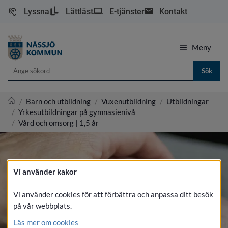
Lyssna
Lättläst
E-tjänster
Kontakt
Meny
Sök
/
Barn och utbildning
/
Vuxenutbildning
/
Utbildningar
/
Yrkesutbildningar på gymnasienivå
Nässjö kommun
/
Vård och omsorg | 1,5 år
Vi använder kakor
Vi använder cookies för att förbättra och anpassa ditt besök
på vår webbplats.
Läs mer om cookies