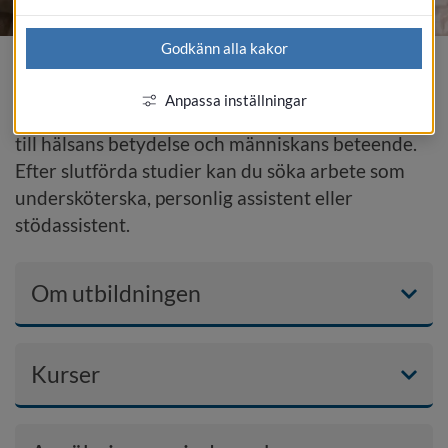
Godkänn alla kakor
Vård och omsorg | 1,5 år komvux
Anpassa inställningar
Här får du lär dig allt från hur kroppen fungerar 
till hälsans betydelse och människans beteende. 
Efter slutförda studier kan du söka arbete som 
undersköterska, personlig assistent eller 
stödassistent.
Om utbildningen
Kurser