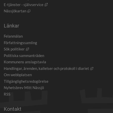
Länk till annan webbplats, öppnas i nytt
E-tjänster - självservice
Öppnas i nytt fönster.
Nässjökartan
Länkar
Felanmälan
Författningssamling
Länk till annan webbplats, öppnas i nytt fönster.
Sök politiker
Politiska sammanträden
Kommunens anslagstavla
Länk till an
Handlingar, ärenden, kallelser och protokoll i diariet
Om webbplatsen
Tillgänglighetsredogörelse
Nyhetsbrev Mitt Nässjö
RSS
Kontakt