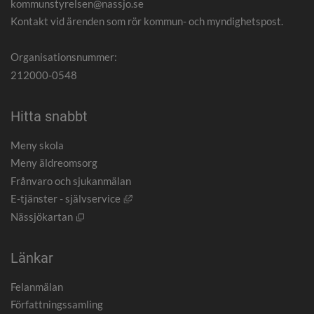
kommunstyrelsen@nassjo.se
Kontakt vid ärenden som rör kommun- och myndighetspost.
Organisationsnummer:
212000-0548
Hitta snabbt
Meny skola
Meny äldreomsorg
Frånvaro och sjukanmälan
Länk till annan webbplats, öppnas i nytt
E-tjänster - självservice
Öppnas i nytt fönster.
Nässjökartan
Länkar
Felanmälan
Författningssamling