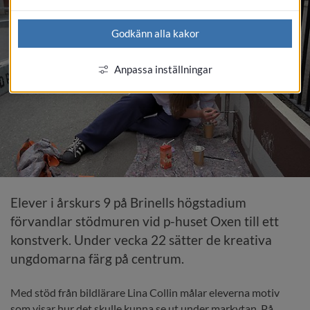
Godkänn alla kakor
Anpassa inställningar
Elever i årskurs 9 på Brinells högstadium 
förvandlar stödmuren vid p-huset Oxen till ett 
konstverk. Under vecka 22 sätter de kreativa 
ungdomarna färg på centrum.
Med stöd från bildlärare Lina Collin målar eleverna motiv 
som visar hur det skulle kunna se ut under markytan. På 