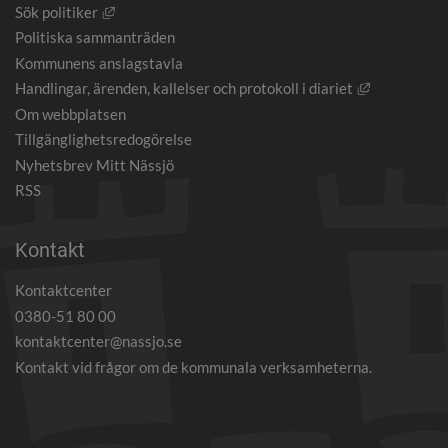
Länk till annan webbplats, öppnas i nytt fönster.
Sök politiker
Politiska sammanträden
Kommunens anslagstavla
Länk till an
Handlingar, ärenden, kallelser och protokoll i diariet
Om webbplatsen
Tillgänglighetsredogörelse
Nyhetsbrev Mitt Nässjö
RSS
Kontakt
Kontaktcenter
0380-51 80 00
kontaktcenter@nassjo.se
Kontakt vid frågor om de kommunala verksamheterna.