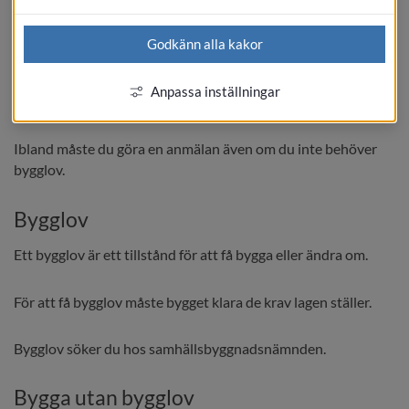
uppdaterar snart sidan med rätt information.
Godkänn alla kakor
Om du är osäker på om du behöver bygglov, ska du kontakta 
Anpassa inställningar
samhällsbyggnadsnämnden.
Ibland måste du göra en anmälan även om du inte behöver 
bygglov.
Bygglov
Ett bygglov är ett tillstånd för att få bygga eller ändra om.
För att få bygglov måste bygget klara de krav lagen ställer.
Bygglov söker du hos samhällsbyggnadsnämnden.
Bygga utan bygglov