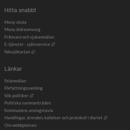
Hitta snabbt
Meny skola
Meny äldreomsorg
Frånvaro och sjukanmälan
Länk till annan webbplats, öppnas i nytt
E-tjänster - självservice
Öppnas i nytt fönster.
Nässjökartan
Länkar
Felanmälan
Författningssamling
Länk till annan webbplats, öppnas i nytt fönster.
Sök politiker
Politiska sammanträden
Kommunens anslagstavla
Länk till an
Handlingar, ärenden, kallelser och protokoll i diariet
Om webbplatsen