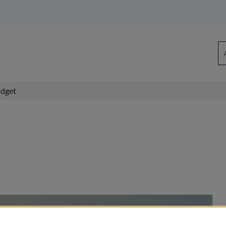
Sö
dget