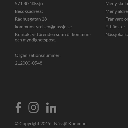
571 80 Nässjö
Meny skol
Besöksadress:
Meny äldr
Rådhusgatan 28
Frånvaro o
kommunstyrelsen@nassjo.se
E-tjänster -
Kontakt vid ärenden som rör kommun- 
Nässjökart
och myndighetspost.
Organisationsnummer:
212000-0548
© Copyright 2019 - Nässjö Kommun