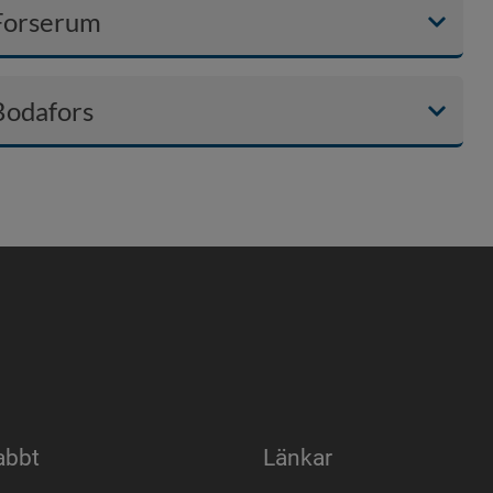
Forserum
Bodafors
abbt
Länkar