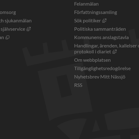
a
Felanmälan
eomsorg
Författningssamling
Länk till annan 
ch sjukanmälan
Sök politiker
Länk till annan webbplats, öppnas i nytt fönster.
 självservice
Politiska sammanträden
Öppnas i nytt fönster.
an
Kommunens anslagstavla
Handlingar, ärenden, kallelser 
Länk till a
protokoll i diariet
Om webbplatsen
Tillgänglighetsredogörelse
Nyhetsbrev Mitt Nässjö
RSS