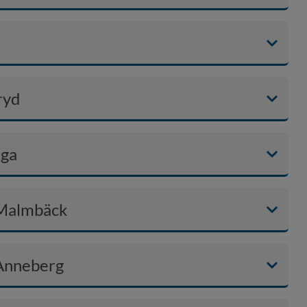
ryd
rga
 Malmbäck
Anneberg