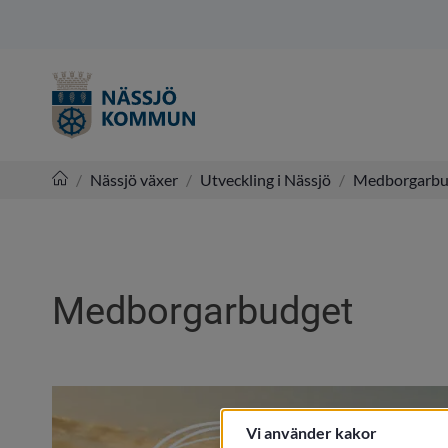
/
Nässjö växer
/
Utveckling i Nässjö
/
Medborgarbu
Nässjö kommun
Medborgarbudget
Vi använder kakor