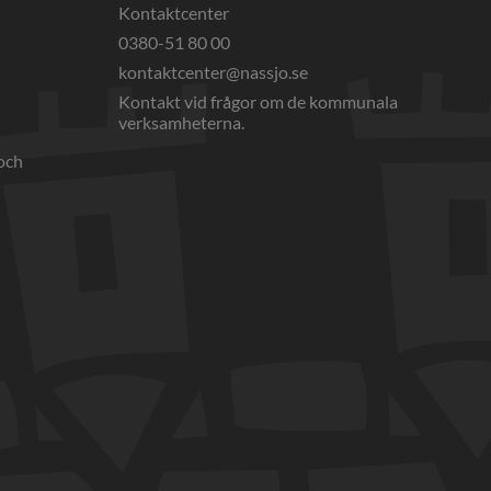
Kontaktcenter
0380-51 80 00
webbplats, öppnas i nytt fönster.
kontaktcenter@nassjo.se
Kontakt vid frågor om de kommunala 
verksamheterna.
och 
nnan webbplats, öppnas i nytt fönster.