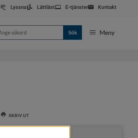
Lyssna
Lättläst
E-tjänster
Kontakt
k
Meny
SKRIV UT