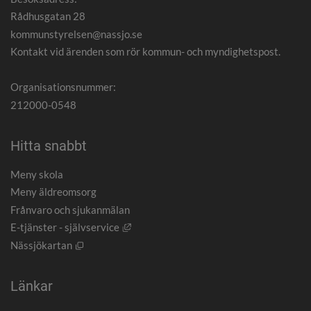
Rådhusgatan 28
kommunstyrelsen@nassjo.se
Kontakt vid ärenden som rör kommun- och myndighetspost.
Organisationsnummer:
212000-0548
Hitta snabbt
Meny skola
Meny äldreomsorg
Frånvaro och sjukanmälan
Länk till annan webbplats, öppnas i nytt
E-tjänster - självservice
Öppnas i nytt fönster.
Nässjökartan
Länkar