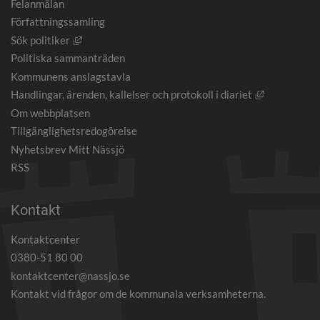
Felanmälan
Författningssamling
Länk till annan webbplats, öppnas i nytt fönster.
Sök politiker
Politiska sammanträden
Kommunens anslagstavla
Länk till an
Handlingar, ärenden, kallelser och protokoll i diariet
Om webbplatsen
Tillgänglighetsredogörelse
Nyhetsbrev Mitt Nässjö
RSS
Kontakt
Kontaktcenter
0380-51 80 00
kontaktcenter@nassjo.se
Kontakt vid frågor om de kommunala verksamheterna.