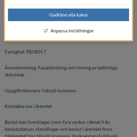
Kungörelsetyp: Beslut
Godkänn alla kakor
Beslutsdatum: 2026-06-24
Anpassa inställningar
Publiceringsdatum: 2026-06-29
Fastighet: RENEN 7
Ärendemening: Fasadändring och rivning av befintliga 
skärmtak
Uppgiftslämnare: Nässjö kommun
Kontakta oss i ärendet
Beslut kan överklagas inom fyra veckor räknat från 
beslutsdatum. Handlingar och beslut i ärendet finns 
tillgängligt hos Nässjö kommun, Kyrkogatan 4 i Nässjö.