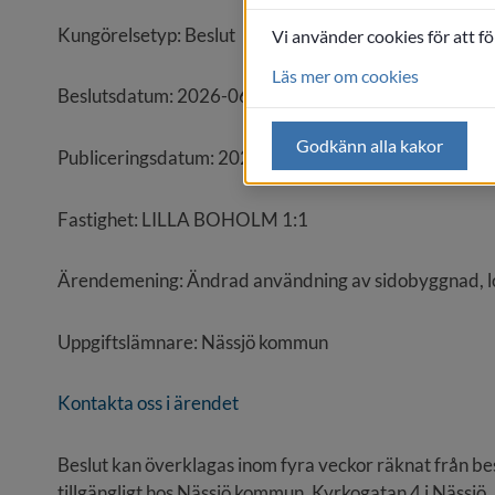
Kungörelsetyp: Beslut
Vi använder cookies för att f
Läs mer om cookies
Beslutsdatum: 2026-06-24
Godkänn alla kakor
Publiceringsdatum: 2026-06-29
Fastighet: LILLA BOHOLM 1:1
Ärendemening: Ändrad användning av sidobyggnad, lok
Uppgiftslämnare: Nässjö kommun
Kontakta oss i ärendet
Beslut kan överklagas inom fyra veckor räknat från bes
tillgängligt hos Nässjö kommun, Kyrkogatan 4 i Nässjö.