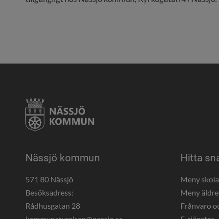
Nässjö kommun
Hitta sn
571 80 Nässjö
Meny skol
Besöksadress:
Meny äldr
Rådhusgatan 28
Frånvaro o
kommunstyrelsen@nassjo.se
E-tjänster -