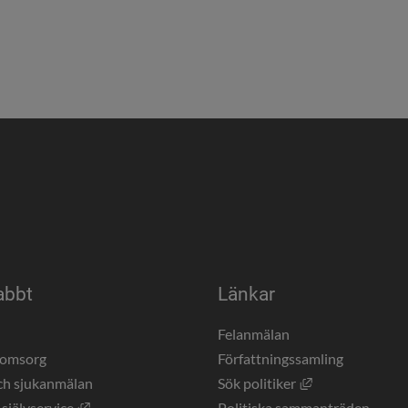
abbt
Länkar
a
Felanmälan
eomsorg
Författningssamling
Länk till annan 
ch sjukanmälan
Sök politiker
Länk till annan webbplats, öppnas i nytt fönster.
 självservice
Politiska sammanträden