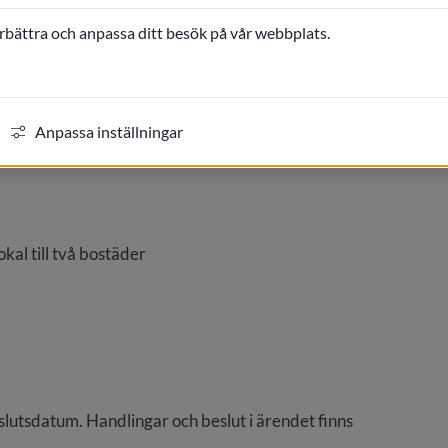
örbättra och anpassa ditt besök på vår webbplats.
Anpassa inställningar
al till två bostäder
lutsdatum. Handlingar och beslut i ärendet finns 