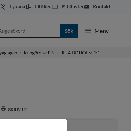
Lyssna
Lättläst
E-tjänster
Kontakt
k
Meny
bygglagen
/
Kungörelse PBL - LILLA BOHOLM 1:1
SKRIV UT