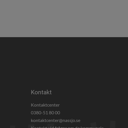
Kontakt
Kontaktcenter
0380-51 80 00
webbplats, öppnas i nytt fönster.
kontaktcenter@nassjo.se
Kontakt vid frågor om de kommunala 