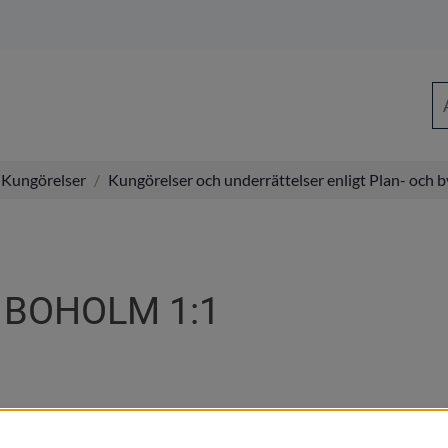
Sö
Kungörelser
/
Kungörelser och underrättelser enligt Plan- och 
A BOHOLM 1:1