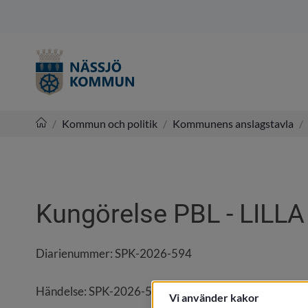
/
Kommun och politik
/
Kommunens anslagstavla
/
Nässjö kommun
Kungörelse PBL - LILL
Diarienummer: SPK-2026-594
Händelse: SPK-2026-594:12
Vi använder kakor