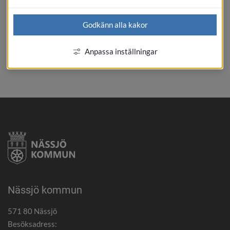
Öppnas i en ny flik
Informationssäkerhetspolicy.pdf
pdf
Godkänn alla kakor
Öppnas i en ny flik
IT-säkerhetspolicy.pdf
pdf
Anpassa inställningar
SKRIV UT
Nässjö kommun
571 80 Nässjö
Besöksadress: