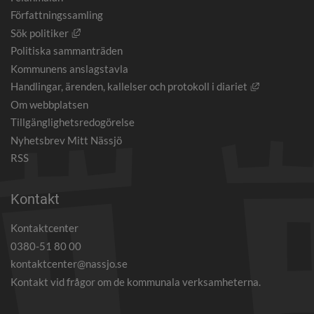
Författningssamling
Länk till annan webbplats, öppnas i nytt fönster.
Sök politiker
Politiska sammanträden
Kommunens anslagstavla
Länk till an
Handlingar, ärenden, kallelser och protokoll i diariet
Om webbplatsen
Tillgänglighetsredogörelse
Nyhetsbrev Mitt Nässjö
RSS
Kontakt
Kontaktcenter
0380-51 80 00
kontaktcenter@nassjo.se
Kontakt vid frågor om de kommunala verksamheterna.