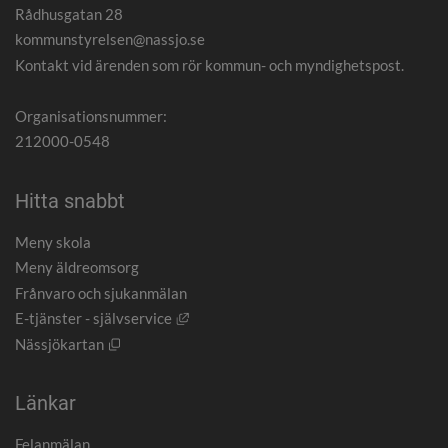
Rådhusgatan 28
kommunstyrelsen@nassjo.se
Kontakt vid ärenden som rör kommun- och myndighetspost.
Organisationsnummer:
212000-0548
Hitta snabbt
Meny skola
Meny äldreomsorg
Frånvaro och sjukanmälan
Länk till annan webbplats, öppnas i nytt
E-tjänster - självservice
Öppnas i nytt fönster.
Nässjökartan
Länkar
Felanmälan