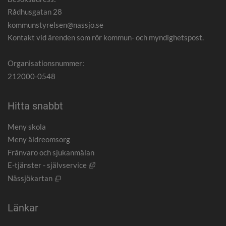
Rådhusgatan 28
kommunstyrelsen@nassjo.se
Kontakt vid ärenden som rör kommun- och myndighetspost.
Organisationsnummer:
212000-0548
Hitta snabbt
Meny skola
Meny äldreomsorg
Frånvaro och sjukanmälan
Länk till annan webbplats, öppnas i nytt
E-tjänster - självservice
Öppnas i nytt fönster.
Nässjökartan
Länkar