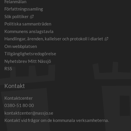
Felanmälan
Författningssamling
Länk till annan webbplats, öppnas i nytt fönster.
Sök politiker
Politiska sammanträden
Kommunens anslagstavla
Länk till an
Handlingar, ärenden, kallelser och protokoll i diariet
Om webbplatsen
Tillgänglighetsredogörelse
Nyhetsbrev Mitt Nässjö
RSS
Kontakt
Kontaktcenter
0380-51 80 00
kontaktcenter@nassjo.se
Kontakt vid frågor om de kommunala verksamheterna.