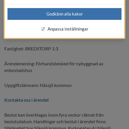
Kungörelsetyp: Beslut
Godkänn alla kakor
Beslutsdatum: 2026-06-24
Anpassa inställningar
Publiceringsdatum: 2026-06-29
Fastighet: BREDSTORP 1:3
Ärendemening: Förhandsbesked för nybyggnad av 
enbostadshus
Uppgiftslämnare: Nässjö kommun
Kontakta oss i ärendet
Beslut kan överklagas inom fyra veckor räknat från 
beslutsdatum. Handlingar och beslut i ärendet finns 
tillgängligt hos Nässjö kommun, Kyrkogatan 4 i Nässjö.