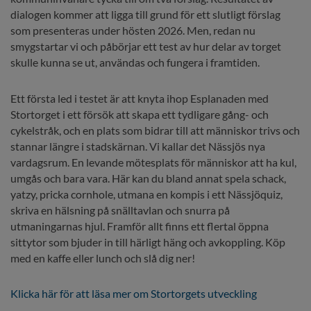
dialogen kommer att ligga till grund för ett slutligt förslag 
som presenteras under hösten 2026. Men, redan nu 
smygstartar vi och påbörjar ett test av hur delar av torget 
skulle kunna se ut, användas och fungera i framtiden.
Ett första led i testet är att knyta ihop Esplanaden med 
Stortorget i ett försök att skapa ett tydligare gång- och 
cykelstråk, och en plats som bidrar till att människor trivs och 
stannar längre i stadskärnan. Vi kallar det Nässjös nya 
vardagsrum. En levande mötesplats för människor att ha kul, 
umgås och bara vara. Här kan du bland annat spela schack, 
yatzy, pricka cornhole, utmana en kompis i ett Nässjöquiz, 
skriva en hälsning på snälltavlan och snurra på 
utmaningarnas hjul. Framför allt finns ett flertal öppna 
sittytor som bjuder in till härligt häng och avkoppling. Köp 
med en kaffe eller lunch och slå dig ner!
Klicka här för att läsa mer om Stortorgets utveckling