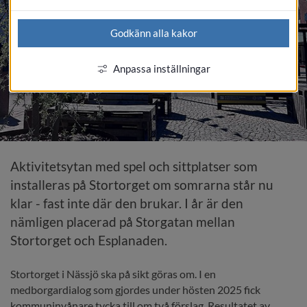
Godkänn alla kakor
Anpassa inställningar
Aktivitetsytan med spel och sittplatser som 
installeras på Stortorget om somrarna står nu 
klar - fast inte där den brukar. I år är den 
nämligen placerad på Storgatan mellan 
Stortorget och Esplanaden.
Stortorget i Nässjö ska på sikt göras om. I en 
medborgardialog som gjordes under hösten 2025 fick 
kommuninvånare tycka till om två förslag. Resultatet av 