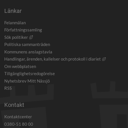
Länkar
Felanmälan
Författningssamling
Länk till annan webbplats, öppnas i nytt fönster.
Sök politiker
Politiska sammanträden
Kommunens anslagstavla
Länk till an
Handlingar, ärenden, kallelser och protokoll i diariet
Om webbplatsen
Tillgänglighetsredogörelse
Nyhetsbrev Mitt Nässjö
RSS
Kontakt
Kontaktcenter
0380-51 80 00