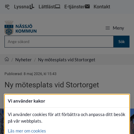
Lyssna
Lättläst
E-tjänster
Kontakt
Meny
Sök
/
Nyheter
/
Ny mötesplats vid Stortorget
Nässjö kommun
Publicerad: 
8 maj 2026, kl 15:43
Ny mötesplats vid Stortorget
SKRIV UT
Vi använder kakor
Vi använder cookies för att förbättra och anpassa ditt besök
på vår webbplats.
Läs mer om cookies