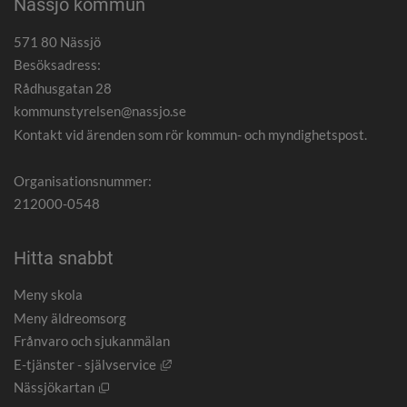
Nässjö kommun
571 80 Nässjö
Besöksadress:
Rådhusgatan 28
kommunstyrelsen@nassjo.se
Kontakt vid ärenden som rör kommun- och myndighetspost.
Organisationsnummer:
212000-0548
Hitta snabbt
Meny skola
Meny äldreomsorg
Frånvaro och sjukanmälan
Länk till annan webbplats, öppnas i nytt
E-tjänster - självservice
Öppnas i nytt fönster.
Nässjökartan