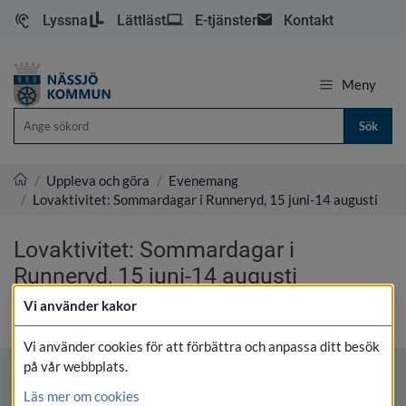
Lyssna
Lättläst
E-tjänster
Kontakt
Meny
Sök
/
Uppleva och göra
/
Evenemang
/
Lovaktivitet: Sommardagar i Runneryd, 15 juni-14 augusti
Nässjö kommun
Lovaktivitet: Sommardagar i 
Runneryd, 15 juni-14 augusti
Vi använder kakor
SKRIV UT
Vi använder cookies för att förbättra och anpassa ditt besök
på vår webbplats.
Läs mer om cookies