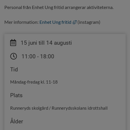
Personal från Enhet Ung fritid arrangerar aktiviteterna.
Länk till annan webbplats, 
Mer information: 
Enhet Ung fritid
 (instagram)
15 juni till 14 augusti
11:00 - 18:00
Tid
Måndag-fredag kl. 11-18
Plats
Runneryds skolgård / Runnerydsskolans idrottshall
Ålder