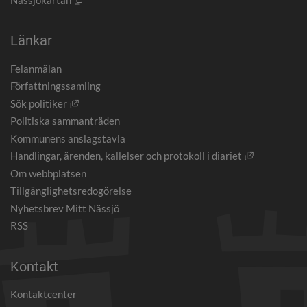
Länkar
Felanmälan
Författningssamling
Länk till annan webbplats, öppnas i nytt fönster.
Sök politiker
Politiska sammanträden
Kommunens anslagstavla
Länk till an
Handlingar, ärenden, kallelser och protokoll i diariet
Om webbplatsen
Tillgänglighetsredogörelse
Nyhetsbrev Mitt Nässjö
RSS
Kontakt
Kontaktcenter