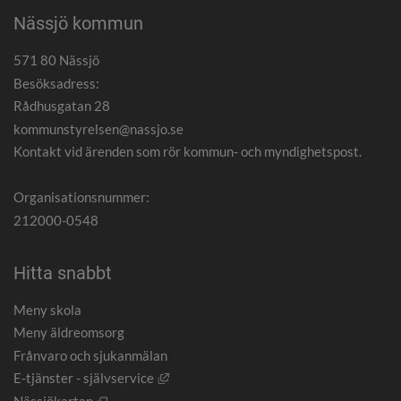
Nässjö kommun
571 80 Nässjö
Besöksadress:
Rådhusgatan 28
kommunstyrelsen@nassjo.se
Kontakt vid ärenden som rör kommun- och myndighetspost.
Organisationsnummer:
212000-0548
Hitta snabbt
Meny skola
Meny äldreomsorg
Frånvaro och sjukanmälan
Länk till annan webbplats, öppnas i nytt
E-tjänster - självservice
Öppnas i nytt fönster.
Nässjökartan