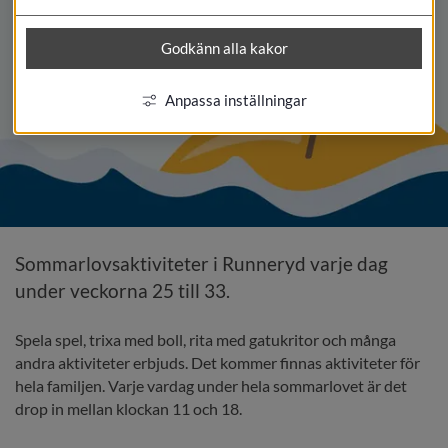
Godkänn alla kakor
Anpassa inställningar
Sommarlovsaktiviteter i Runneryd varje dag 
under veckorna 25 till 33.
Spela spel, trixa med boll, rita med gatukritor och många 
andra aktiviteter erbjuds. Det kommer finnas aktiviteter för 
hela familjen. Varje vardag under hela sommarlovet är det 
drop in mellan klockan 11 och 18.