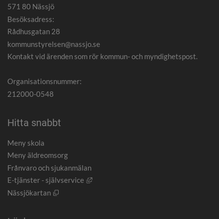
571 80 Nässjö
Besöksadress:
Rådhusgatan 28
kommunstyrelsen@nassjo.se
Kontakt vid ärenden som rör kommun- och myndighetspost.
Organisationsnummer:
212000-0548
Hitta snabbt
Meny skola
Meny äldreomsorg
Frånvaro och sjukanmälan
Länk till annan webbplats, öppnas i nytt
E-tjänster - självservice
Öppnas i nytt fönster.
Nässjökartan