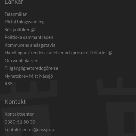
Länkar
Felanmälan
Författningssamling
Länk till annan webbplats, öppnas i nytt fönster.
Sök politiker
Politiska sammanträden
Kommunens anslagstavla
Länk till an
Handlingar, ärenden, kallelser och protokoll i diariet
Om webbplatsen
Tillgänglighetsredogörelse
Nyhetsbrev Mitt Nässjö
RSS
Kontakt
Kontaktcenter
0380-51 80 00
kontaktcenter@nassjo.se