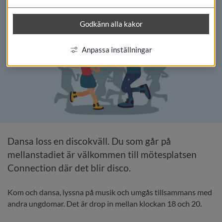
Godkänn alla kakor
Anpassa inställningar
Dansa loss en discokväll. Du som går på 
mellanstadiet är välkommen till mötesplatsen 
Connection där det blir disco.
Kom och dansa, lyssna på musik och umgås tillsammans med 
andra ungdomar. Det är drop in mellan klockan 18 och 20.