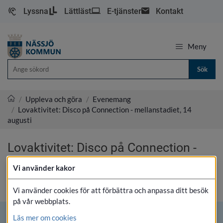
Lyssna
Lättläst
E-tjänster
Kontakt
Meny
Sök
/
Uppleva och göra
/
Evenemang
/
Lovaktivitet: Disco på Connection - mellanstadiet, 14
Nässjö kommun
augusti
Lovaktivitet: Disco på Connection - 
mellanstadiet, 14 augusti
Vi använder kakor
SKRIV UT
Vi använder cookies för att förbättra och anpassa ditt besök
på vår webbplats.
Läs mer om cookies