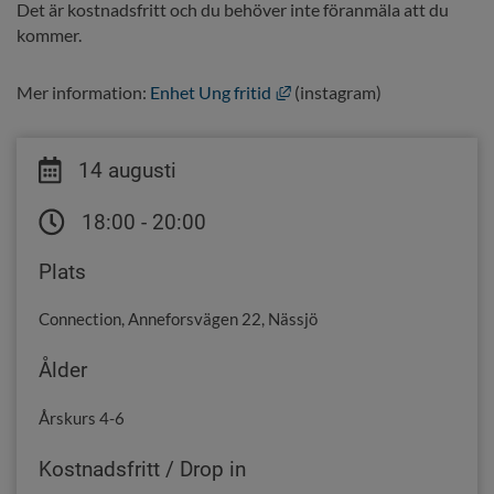
Det är kostnadsfritt och du behöver inte föranmäla att du 
kommer.
Länk till annan webbplats, 
Mer information: 
Enhet Ung fritid
 (instagram)
14 augusti
18:00 - 20:00
Plats
Connection, Anneforsvägen 22, Nässjö
Ålder
Årskurs 4-6
Kostnadsfritt / Drop in