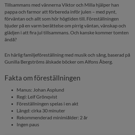
Tillsammans med vännerna Viktor och Milla hjälper han 
pappa och farmor att förbereda inför julen – med pynt, 
förväntan och allt som hör högtiden till. Föreställningen 
bjuder på en varm berättelse om pirrig väntan, vänskap och 
glädjen i att fira jul tillsammans. Och kanske kommer tomten 
ändå?
En härlig familjeföreställning med musik och sång, baserad på 
Gunilla Bergström
s älskade böcker om 
Alfons Åberg
.
Fakta om föreställningen
Manus: 
Johan Asplund
Regi: 
Leif Grönqvist
Föreställningen spelas i en akt
Längd: cirka 30 minuter
Rekommenderad minimiålder: 2 år
Ingen paus