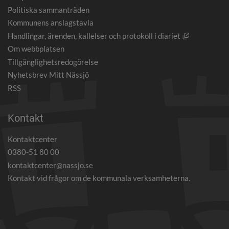
Politiska sammanträden
Kommunens anslagstavla
Länk till an
Handlingar, ärenden, kallelser och protokoll i diariet
Om webbplatsen
Tillgänglighetsredogörelse
Nyhetsbrev Mitt Nässjö
RSS
Kontakt
Kontaktcenter
0380-51 80 00
kontaktcenter@nassjo.se
Kontakt vid frågor om de kommunala verksamheterna.