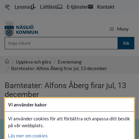
Lyssna
Lättläst
E-tjänster
Kontakt
Meny
Sök
/
Uppleva och göra
/
Evenemang
/
Barnteater: Alfons Åberg firar jul, 13 december
Nässjö kommun
Barnteater: Alfons Åberg firar jul, 13 
december
Vi använder kakor
SKRIV UT
Vi använder cookies för att förbättra och anpassa ditt besök
på vår webbplats.
Läs mer om cookies