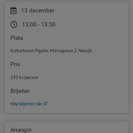
13 december
13:00 - 13:30
Plats
Kulturhuset Pigalle, Mariagatan 2, Nässjö
Pris
195 kr/person
Biljetter
Länk till annan webbplats, öppnas i nytt föns
Köp biljetter här
Arrangör