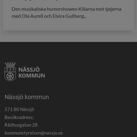
Den musikaliska humor­showen Killarna mot tjejerna
med Ola Aurell och Elvira Gullberg...
Nässjö kommun
571 80 Nässjö
Besöksadress:
Rådhusgatan 28
kommunstyrelsen@nassjo.se