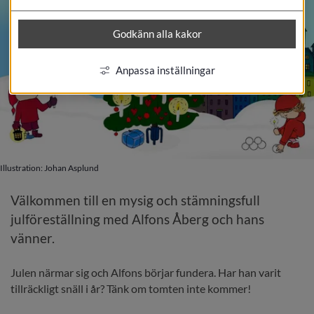
Godkänn alla kakor
Anpassa inställningar
Illustration: Johan Asplund
Välkommen till en mysig och stämningsfull 
julföreställning med Alfons Åberg och hans 
vänner.
Julen närmar sig och Alfons börjar fundera. Har han varit 
tillräckligt snäll i år? Tänk om tomten inte kommer!