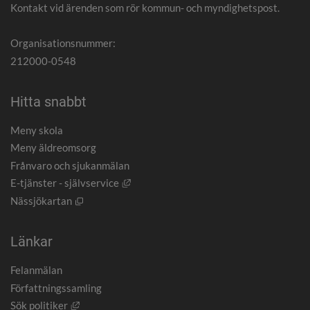
Kontakt vid ärenden som rör kommun- och myndighetspost.
Organisationsnummer:
212000-0548
Hitta snabbt
Meny skola
Meny äldreomsorg
Frånvaro och sjukanmälan
Länk till annan webbplats, öppnas i nytt
E-tjänster - självservice
Öppnas i nytt fönster.
Nässjökartan
Länkar
Felanmälan
Författningssamling
Länk till annan webbplats, öppnas i nytt fönster.
Sök politiker