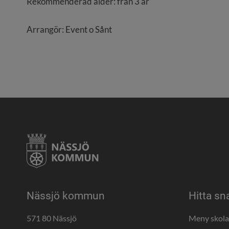
Rekommenderad ålder: från 3 år
Arrangör: Event o Sånt
Nässjö kommun
Hitta sn
571 80 Nässjö
Meny skol