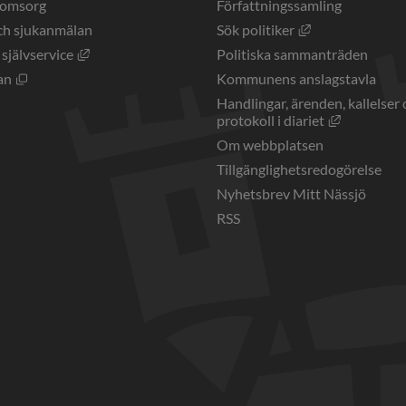
eomsorg
Författningssamling
Länk till annan 
ch sjukanmälan
Sök politiker
Länk till annan webbplats, öppnas i nytt fönster.
 självservice
Politiska sammanträden
Öppnas i nytt fönster.
an
Kommunens anslagstavla
Handlingar, ärenden, kallelser 
Länk till a
protokoll i diariet
Om webbplatsen
Tillgänglighetsredogörelse
Nyhetsbrev Mitt Nässjö
RSS