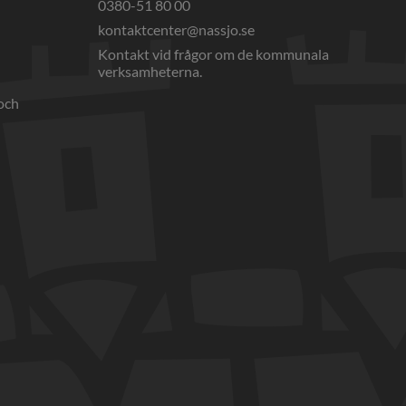
0380-51 80 00
webbplats, öppnas i nytt fönster.
kontaktcenter@nassjo.se
Kontakt vid frågor om de kommunala 
verksamheterna.
och 
nnan webbplats, öppnas i nytt fönster.