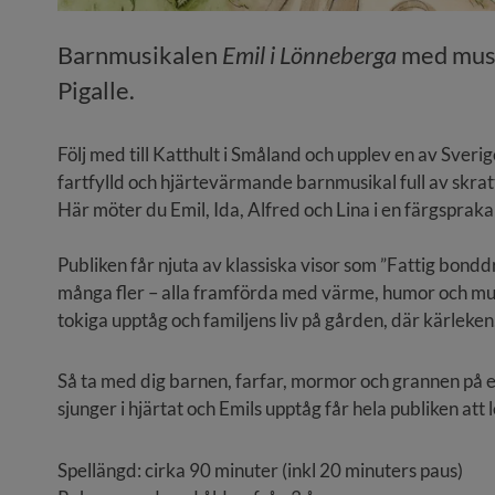
Barnmusikalen 
Emil i Lönneberga 
med musi
Pigalle.
Följ med till Katthult i Småland och upplev en av Sveri
fartfylld och hjärtevärmande barnmusikal full av skratt,
Här möter du Emil, Ida, Alfred och Lina i en färgspraka
Publiken får njuta av klassiska visor som ”Fattig bonddr
många fler – alla framförda med värme, humor och mu
tokiga upptåg och familjens liv på gården, där kärlek
Så ta med dig barnen, farfar, mormor och grannen på ett
sjunger i hjärtat och Emils upptåg får hela publiken att l
Spellängd: cirka 90 minuter (inkl 20 minuters paus)