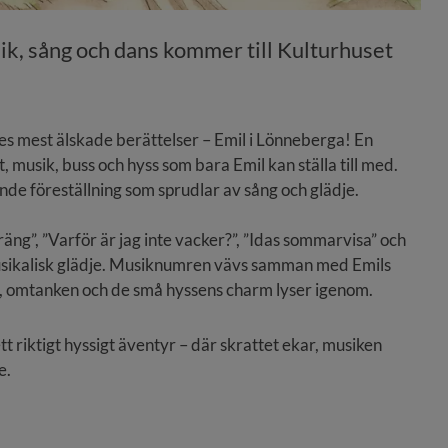
k, sång och dans kommer till Kulturhuset 
ges mest älskade berättelser – Emil i Lönneberga! En 
 musik, buss och hyss som bara Emil kan ställa till med. 
nde föreställning som sprudlar av sång och glädje.
äng”, ”Varför är jag inte vacker?”, ”Idas sommarvisa” och 
sikalisk glädje. Musiknumren vävs samman med Emils 
en, omtanken och de små hyssens charm lyser igenom.
 riktigt hyssigt äventyr – där skrattet ekar, musiken 
e.