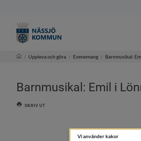
/
Uppleva och göra
/
Evenemang
/
Barnmusikal: Em
Nässjö kommun
Barnmusikal: Emil i Lö
SKRIV UT
Vi använder kakor