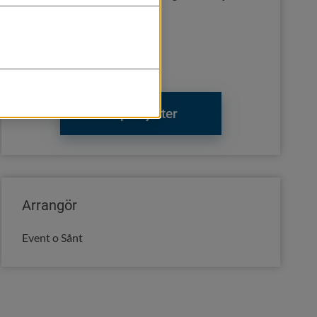
Biljetter
Från 195 kronor
Köp biljetter
Arrangör
Event o Sånt