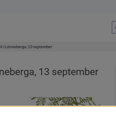
Sö
il i Lönneberga, 13 september
nneberga, 13 september