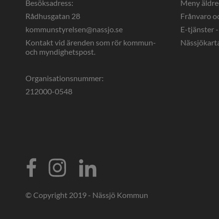
Besöksadress:
Meny äldr
Rådhusgatan 28
Frånvaro o
kommunstyrelsen@nassjo.se
E-tjänster -
Kontakt vid ärenden som rör kommun- 
Nässjökart
och myndighetspost.
Organisationsnummer:
212000-0548
© Copyright 2019 - Nässjö Kommun