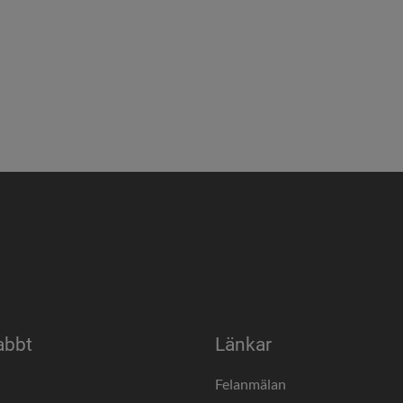
abbt
Länkar
a
Felanmälan