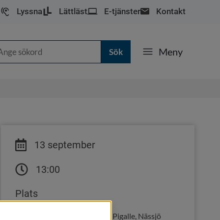
Lyssna
Lättläst
E-tjänster
Kontakt
k
Meny
13 september
13:00
Plats
Teatersalongen, Kulturhuset Pigalle, Nässjö